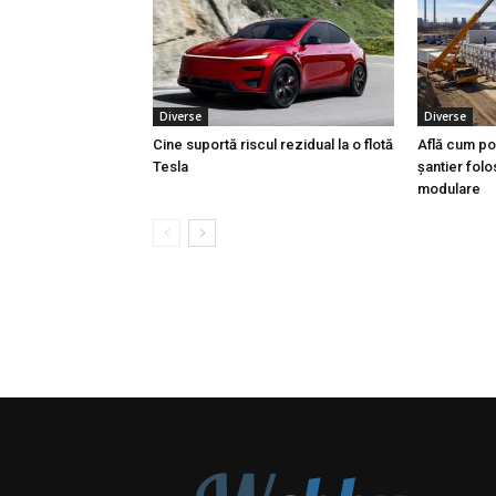
Diverse
Diverse
Cine suportă riscul rezidual la o flotă
Află cum poț
Tesla
șantier fol
modulare