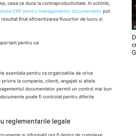
mp, ceea ce duce la contraproductivitate. In schimb,
olutie ERP pentru managementul documentelor
pot
zultat final eficientizarea fluxurilor de lucru si
S
D
mportant pentru ca:
c
G
te esentiala pentru ca organizatiile de orice
rivire la companie, clienti, angajati si altele
nagementul documentelor permit un control mai bun
a documente poate fi controlat pentru diferite
u reglementarile legale
cumente si informatii pot fi destul de complexe,