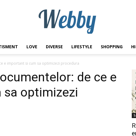
TISMENT
LOVE
DIVERSE
LIFESTYLE
SHOPPING
H
Webby
 e important si cum sa optimizezi procedura
cumentelor: de ce e
 sa optimizezi
S
R
e