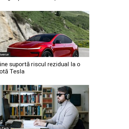
iverse
ine suportă riscul rezidual la o
lotă Tesla
i-Tech