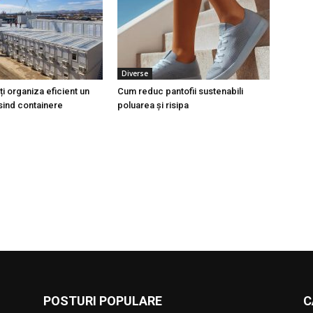
Diverse
i organiza eficient un
Cum reduc pantofii sustenabili
osind containere
poluarea și risipa
POSTURI POPULARE
C