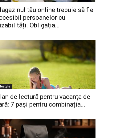
agazinul tău online trebuie să fie
ccesibil persoanelor cu
izabilități. Obligația...
ifestyle
lan de lectură pentru vacanța de
ară: 7 pași pentru combinația...