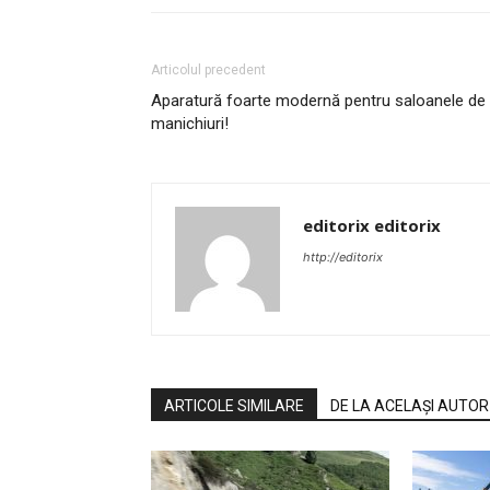
Articolul precedent
Aparatură foarte modernă pentru saloanele de
manichiuri!
editorix editorix
http://editorix
ARTICOLE SIMILARE
DE LA ACELAȘI AUTOR