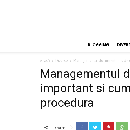
BLOGGING
DIVER
Acasă
Diverse
Managementul documentelor: de ce
Managementul do
important si cum
procedura
Share