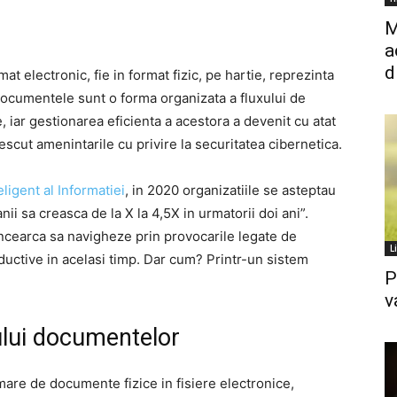
M
a
d
t electronic, fie in format fizic, pe hartie, reprezinta
Documentele sunt o forma organizata a fluxului de
e, iar gestionarea eficienta a acestora a devenit cu atat
escut amenintarile cu privire la securitatea cibernetica.
igent al Informatiei
, in 2020 organizatiile se asteptau
ii sa creasca de la X la 4,5X in urmatorii doi ani”.
 incearca sa navigheze prin provocarile legate de
L
uctive in acelasi timp. Dar cum? Printr-un sistem
P
v
lui documentelor
mare de documente fizice in fisiere electronice,