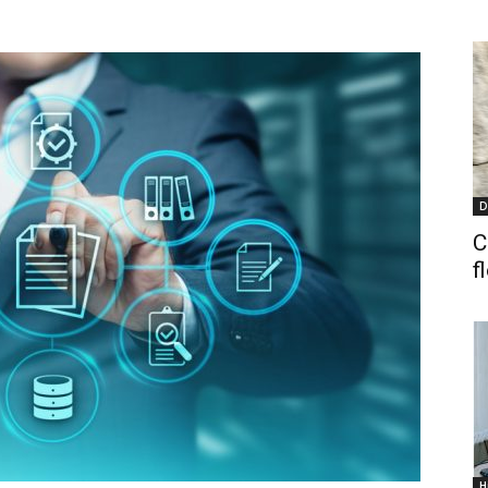
D
C
f
H