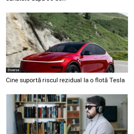
Diverse
Cine suportă riscul rezidual la o flotă Tesla