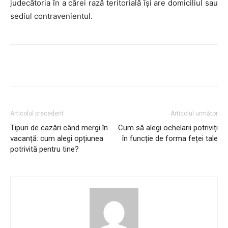
judecătoria în a cărei rază teritorială îşi are domiciliul sau
sediul contravenientul.
Articolul precedent
Articolul următor
Tipuri de cazări când mergi în
Cum să alegi ochelarii potriviți
vacanță: cum alegi opțiunea
în funcție de forma feței tale
potrivită pentru tine?