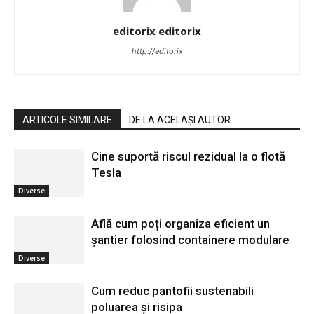
editorix editorix
http://editorix
ARTICOLE SIMILARE
DE LA ACELAȘI AUTOR
Cine suportă riscul rezidual la o flotă
Tesla
Diverse
Află cum poți organiza eficient un
șantier folosind containere modulare
Diverse
Cum reduc pantofii sustenabili
poluarea și risipa