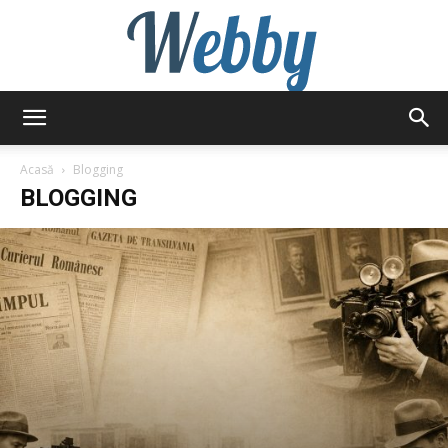
Webby
Acasă
Blogging
BLOGGING