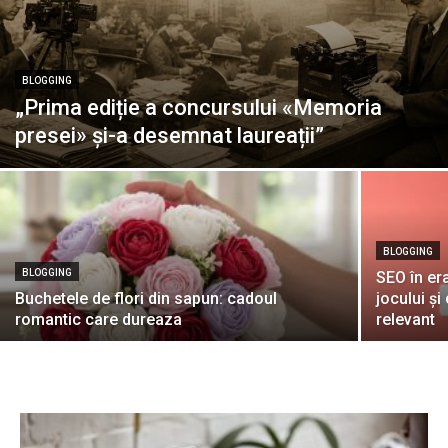
BLOGGING
„Prima ediție a concursului «Memoria
presei» și-a desemnat laureații”
BLOGGING
BLOGGING
SEO în er
Buchetele de flori din sapun: cadoul
jocului și
romantic care dureaza
relevant