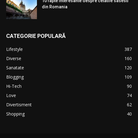
10 fapte interesante despre cetatile sasesti
din Romania
CATEGORIE POPULARĂ
Lifestyle
387
Diverse
160
Sanatate
120
Blogging
109
Hi-Tech
90
Love
74
Divertisment
62
Shopping
40