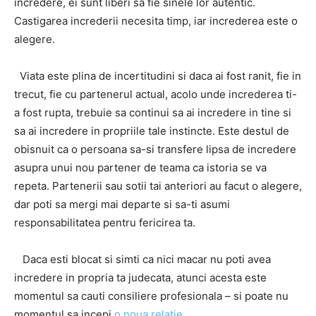
incredere, ei sunt liberi sa fie sinele lor autentic.
Castigarea increderii necesita timp, iar increderea este o
alegere.
Viata este plina de incertitudini si daca ai fost ranit, fie in
trecut, fie cu partenerul actual, acolo unde increderea ti-
a fost rupta, trebuie sa continui sa ai incredere in tine si
sa ai incredere in propriile tale instincte. Este destul de
obisnuit ca o persoana sa-si transfere lipsa de incredere
asupra unui nou partener de teama ca istoria se va
repeta. Partenerii sau sotii tai anteriori au facut o alegere,
dar poti sa mergi mai departe si sa-ti asumi
responsabilitatea pentru fericirea ta.
Daca esti blocat si simti ca nici macar nu poti avea
incredere in propria ta judecata, atunci acesta este
momentul sa cauti consiliere profesionala – si poate nu
momentul sa incepi
o noua relatie
.