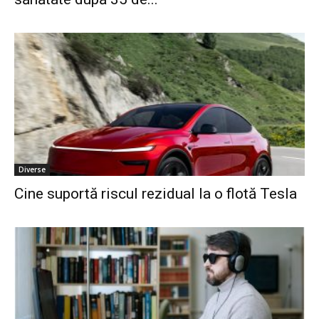
Diverse
Cine suportă riscul rezidual la o flotă Tesla