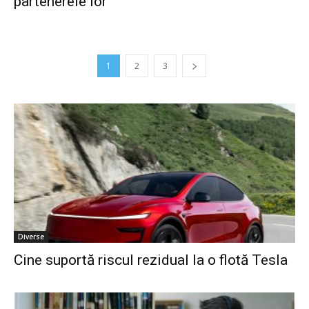
partenerele lor
1
2
3
Diverse
Cine suportă riscul rezidual la o flotă Tesla