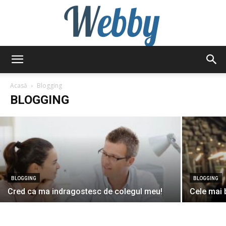
Webby
BLOGGING
„Anamaria Prodan este o escroaca
Acasă
Blogging
perversa!” Vezi cine spune asta
BLOGGING
BLOGGING
BLOGGING
Cred ca ma indragostesc de colegul meu!
Cele mai 