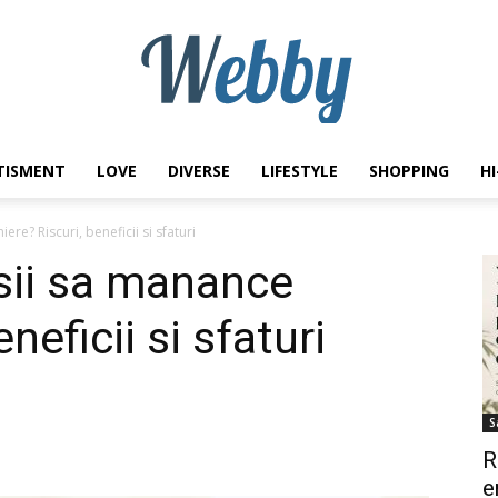
TISMENT
LOVE
DIVERSE
LIFESTYLE
SHOPPING
H
Webby
e? Riscuri, beneficii si sfaturi
sii sa manance
neficii si sfaturi
S
R
e