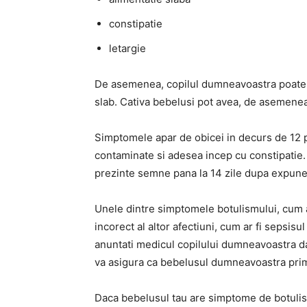
constipatie
letargie
De asemenea, copilul dumneavoastra poate fi i
slab.
Cativa bebelusi pot avea, de asemenea,
Simptomele apar de obicei in decurs de 12 
contaminate si adesea incep cu constipatie
prezinte semne pana la 14 zile dupa expune
Unele dintre simptomele botulismului, cum ar f
incorect al altor afectiuni, cum ar fi sepsis
anuntati medicul copilului dumneavoastra 
va asigura ca bebelusul dumneavoastra prim
Daca bebelusul tau are simptome de botulism