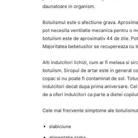
daunatoare in organism.
Botulismul este o afectiune grava.
Aproximat
pot necesita ventilatie mecanica pentru o m
botulism este de aproximativ 44 de zile.
Pot
Majoritatea bebelusilor se recupereaza cu 
Alti indulcitori lichizi, cum ar fi melasa si
botulism.
Siropul de artar este in general c
copac si nu poate fi contaminat de sol.
Totus
indulcitori decat dupa prima aniversare.
Cel
de a oferi indulcitori ca parte a dietei copi
Cele mai frecvente simptome ale botulismul
slabiciune
alimentatie slaba