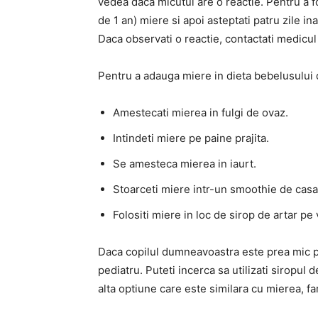
vedea daca micutul are o reactie.
Pentru a f
de 1 an) miere si apoi asteptati patru zile i
Daca observati o reactie, contactati medicul
Pentru a adauga miere in dieta bebelusului d
Amestecati mierea in fulgi de ovaz.
Intindeti miere pe paine prajita.
Se amesteca mierea in iaurt.
Stoarceti miere intr-un smoothie de casa
Folositi miere in loc de sirop de artar pe 
Daca copilul dumneavoastra este prea mic p
pediatru.
Puteti incerca sa utilizati siropul d
alta optiune care este similara cu mierea, far