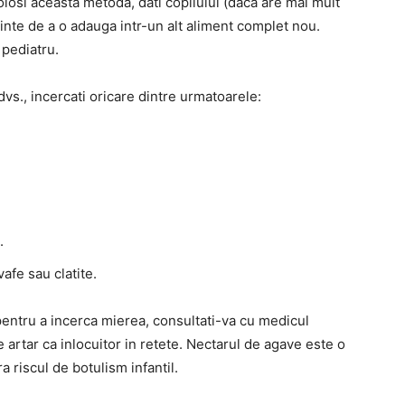
olosi aceasta metoda, dati copilului (daca are mai mult
nainte de a o adauga intr-un alt aliment complet nou.
 pediatru.
vs., incercati oricare dintre urmatoarele:
.
vafe sau clatite.
entru a incerca mierea, consultati-va cu medicul
e artar ca inlocuitor in retete.
Nectarul de agave este o
a riscul de botulism infantil.