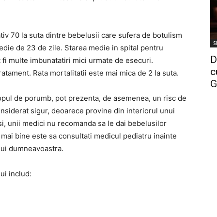
iv 70 la suta dintre bebelusii care sufera de botulism
S
edie de 23 de zile.
Starea medie in spital pentru
D
 fi multe imbunatatiri mici urmate de esecuri.
c
tratament.
Rata mortalitatii este mai mica de 2 la suta.
G
 siropul de porumb, pot prezenta, de asemenea, un risc de
onsiderat sigur, deoarece provine din interiorul unui
i, unii medici nu recomanda sa le dai bebelusilor
 mai bine este sa consultati medicul pediatru inainte
lului dumneavoastra.
ui includ: