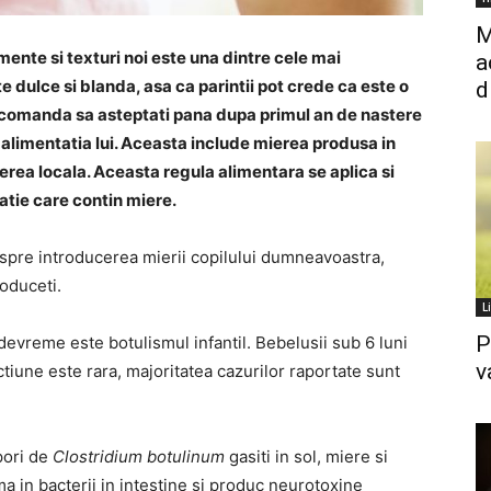
M
mente si texturi noi este una dintre cele mai
a
te dulce si blanda, asa ca parintii pot crede ca este o
d
recomanda sa asteptati pana dupa primul an de nastere
 alimentatia lui. Aceasta include mierea produsa in
rea locala. Aceasta regula alimentara se aplica si
atie care contin miere.
espre introducerea mierii copilului dumneavoastra,
roduceti.
L
P
 devreme este botulismul infantil.
Bebelusii sub 6 luni
v
tiune este rara, majoritatea cazurilor raportate sunt
pori de
Clostridium botulinum
gasiti in sol, miere si
ma in bacterii in intestine si produc neurotoxine