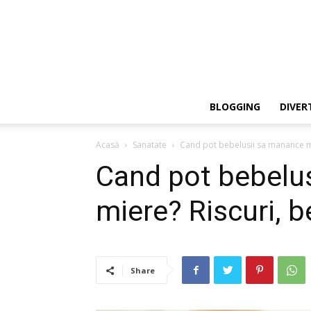
BLOGGING
DIVER
Acasă
Sanatate
Cand pot bebelusii sa manance mier
Cand pot bebelu
miere? Riscuri, be
Share