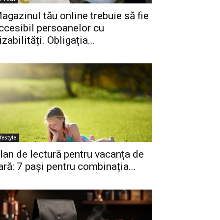
agazinul tău online trebuie să fie
ccesibil persoanelor cu
izabilități. Obligația...
ifestyle
lan de lectură pentru vacanța de
ară: 7 pași pentru combinația...