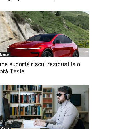
iverse
ine suportă riscul rezidual la o
lotă Tesla
i-Tech