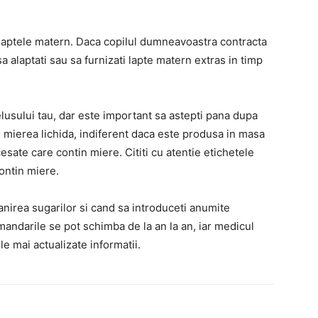
 laptele matern.
Daca copilul dumneavoastra contracta
 alaptati sau sa furnizati lapte matern extras in timp
lusului tau, dar este important sa astepti pana dupa
d mierea lichida, indiferent daca este produsa in masa
cesate care contin miere.
Cititi cu atentie etichetele
ontin miere.
nirea sugarilor si cand sa introduceti anumite
andarile se pot schimba de la an la an, iar medicul
e mai actualizate informatii.