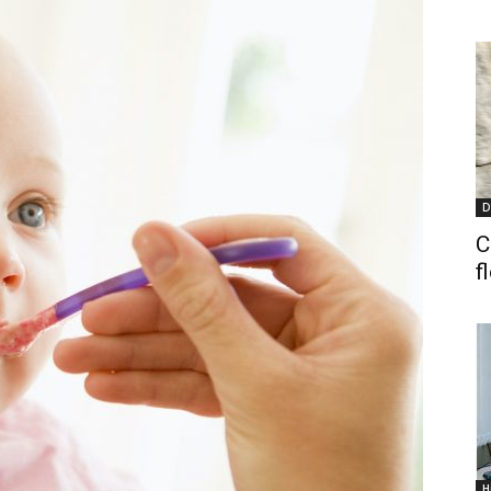
D
C
f
H