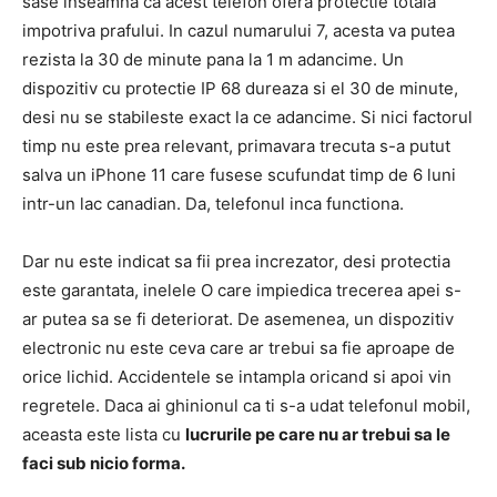
sase inseamna ca acest telefon ofera protectie totala
impotriva prafului. In cazul numarului 7, acesta va putea
rezista la 30 de minute pana la 1 m adancime. Un
dispozitiv cu protectie IP 68 dureaza si el 30 de minute,
desi nu se stabileste exact la ce adancime. Si nici factorul
timp nu este prea relevant, primavara trecuta s-a putut
salva un iPhone 11 care fusese scufundat timp de 6 luni
intr-un lac canadian. Da, telefonul inca functiona.
Dar nu este indicat sa fii prea increzator, desi protectia
este garantata, inelele O care impiedica trecerea apei s-
ar putea sa se fi deteriorat. De asemenea, un dispozitiv
electronic nu este ceva care ar trebui sa fie aproape de
orice lichid. Accidentele se intampla oricand si apoi vin
regretele. Daca ai ghinionul ca ti s-a udat telefonul mobil,
aceasta este lista cu
lucrurile pe care nu ar trebui sa le
faci sub nicio forma.