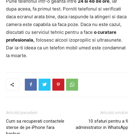
Pune telefonul intr-o geanta intre
24 si 48 de ore
, iar
dupa aceea, fa primul test. Porniti telefonul si verificati
daca ecranul arata bine, daca raspunde la atingeri si daca
camera este capabila sa faca poze. Daca nu este cazul,
discutati cu serviciul tehnic pentru a face
o curatare
profesionala,
folosesc alcool izopropilic si ultrasunete.
Dar ia-ti ideea ca un telefon mobil umed este condamnat
la moarte.
Articolul precedent
Articolul următor
Cum sa recuperati contactele
10 sfaturi pentru a fi
sterse de pe iPhone fara
administrator in WhatsApp
backup