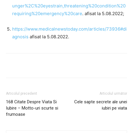
unger%2C%20eyestrain,threatening%20condition%20
requiring%20emergency%20care
. afisat la 5.08.2022;
https://www.medicalnewstoday.com/articles/73936#di
agnosis
afisat la 5.08.2022.
Articolul precedent
Articolul următor
168 Citate Despre Viata Si
Cele sapte secrete ale unei
Iubire – Motto-uri scurte si
iubiri pe viata
frumoase