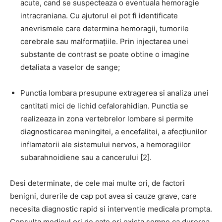
acute, cand se suspecteaza o eventuala hemoragie
intracraniana. Cu ajutorul ei pot fi identificate
anevrismele care determina hemoragii, tumorile
cerebrale sau malformațiile. Prin injectarea unei
substante de contrast se poate obtine o imagine
detaliata a vaselor de sange;
Punctia lombara presupune extragerea si analiza unei
cantitati mici de lichid cefalorahidian. Punctia se
realizeaza in zona vertebrelor lombare si permite
diagnosticarea meningitei, a encefalitei, a afecțiunilor
inflamatorii ale sistemului nervos, a hemoragiilor
subarahnoidiene sau a cancerului [2].
Desi determinate, de cele mai multe ori, de factori
benigni, durerile de cap pot avea si cauze grave, care
necesita diagnostic rapid si interventie medicala prompta.
Consulta medicul ori de cate ori exista semne ca durerea