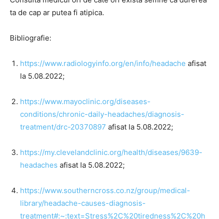
ta de cap ar putea fi atipica.
Bibliografie:
https://www.radiologyinfo.org/en/info/headache
afisat
la 5.08.2022;
https://www.mayoclinic.org/diseases-
conditions/chronic-daily-headaches/diagnosis-
treatment/drc-20370897
afisat la 5.08.2022;
https://my.clevelandclinic.org/health/diseases/9639-
headaches
afisat la 5.08.2022;
https://www.southerncross.co.nz/group/medical-
library/headache-causes-diagnosis-
treatment#:~:text=Stress%2C%20tiredness%2C%20h