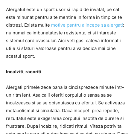
Alergatul este un sport usor si rapid de invatat, pe cat
este minunat pentru a te mentine in forma in timp ce te
distrezi. Exista multe
motive pentru a incepe sa alergati
:
nu numai ca imbunatateste rezistenta, ci si intareste
sistemul cardiovascular. Aici veti gasi cateva informatii
utile si sfaturi valoroase pentru a va dedica mai bine
acestui sport.
Incalziti, racoriti
Alergati primele zece pana la cincisprezece minute intr-
un ritm lent. Asa ca ii oferiti corpului o sansa sa se
incalzeasca si sa se obisnuiasca cu efortul. Se activeaza
metabolismul si circulatia. Daca incepeti prea repede,
rezultatul este exagerarea corpului insotita de durere si
frustrare. Dupa incalzire, ridicati ritmul. Viteza potrivita
este cea la care ati putea inca sa discutati cu cineva. Daca