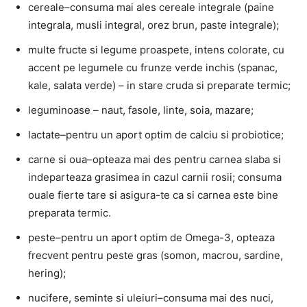
cereale–consuma mai ales cereale integrale (paine
integrala, musli integral, orez brun, paste integrale);
multe fructe si legume proaspete, intens colorate, cu
accent pe legumele cu frunze verde inchis (spanac,
kale, salata verde) – in stare cruda si preparate termic;
leguminoase – naut, fasole, linte, soia, mazare;
lactate–pentru un aport optim de calciu si probiotice;
carne si oua–opteaza mai des pentru carnea slaba si
indeparteaza grasimea in cazul carnii rosii; consuma
ouale fierte tare si asigura-te ca si carnea este bine
preparata termic.
peste–pentru un aport optim de Omega-3, opteaza
frecvent pentru peste gras (somon, macrou, sardine,
hering);
nucifere, seminte si uleiuri–consuma mai des nuci,