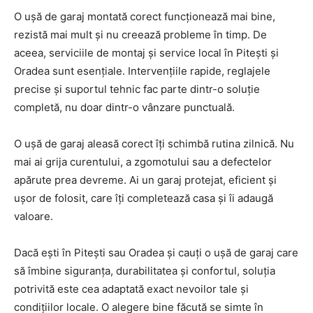
O ușă de garaj montată corect funcționează mai bine,
rezistă mai mult și nu creează probleme în timp. De
aceea, serviciile de montaj și service local în Pitești și
Oradea sunt esențiale. Intervențiile rapide, reglajele
precise și suportul tehnic fac parte dintr-o soluție
completă, nu doar dintr-o vânzare punctuală.
O ușă de garaj aleasă corect îți schimbă rutina zilnică. Nu
mai ai grija curentului, a zgomotului sau a defectelor
apărute prea devreme. Ai un garaj protejat, eficient și
ușor de folosit, care îți completează casa și îi adaugă
valoare.
Dacă ești în Pitești sau Oradea și cauți o ușă de garaj care
să îmbine siguranța, durabilitatea și confortul, soluția
potrivită este cea adaptată exact nevoilor tale și
condițiilor locale. O alegere bine făcută se simte în