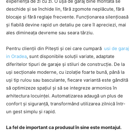
experiența de zi cu zi. O ușă de garaj bine montată se
deschide și se închide lin, fără zgomote neplăcute, fără
blocaje și fără reglaje frecvente. Funcționarea silențioasă
și fiabilă devine rapid un detaliu pe care îl apreciezi, mai
ales dimineața devreme sau seara târziu.
Pentru clienții din Pitești și cei care cumpară
usi de garaj
in Oradea
, sunt disponibile soluții variate, adaptate
diferitelor tipuri de garaje și stiluri de construcție. De la
uși secționale moderne, cu izolație foarte bună, până la
uși tip rulou sau basculante, fiecare variantă este gândită
să optimizeze spațiul și să se integreze armonios în
arhitectura locuinței. Automatizarea adaugă un plus de
confort și siguranță, transformând utilizarea zilnică într-
un gest simplu și rapid.
La fel de important ca produsul în sine este montajul.