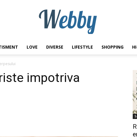
TISMENT
LOVE
DIVERSE
LIFESTYLE
SHOPPING
H
Webby
erpesului
iste impotriva
S
R
e