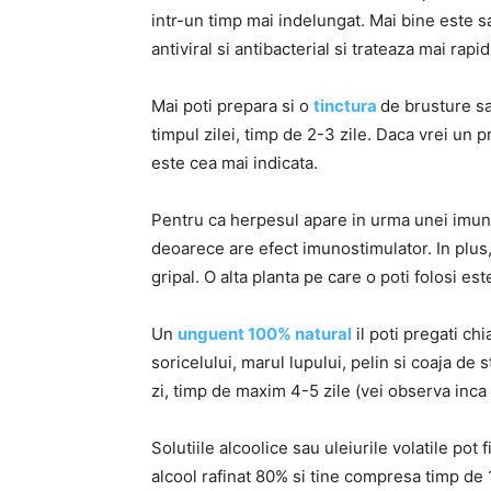
intr-un timp mai indelungat. Mai bine este s
antiviral si antibacterial si trateaza mai rapid
Mai poti prepara si o
tinctura
de brusture sa
timpul zilei, timp de 2-3 zile. Daca vrei un 
este cea mai indicata.
Pentru ca herpesul apare in urma unei imuni
deoarece are efect imunostimulator. In plus,
gripal. O alta planta pe care o poti folosi es
Un
unguent 100% natural
il poti pregati ch
soricelului, marul lupului, pelin si coaja de 
zi, timp de maxim 4-5 zile (vei observa inca 
Solutiile alcoolice sau uleiurile volatile pot
alcool rafinat 80% si tine compresa timp de 1