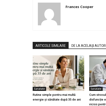
Frances Cooper
ARTICOLE SIMILARE
DE LA ACELAȘI AUTOR
Sanatate
Sanatate
Rutine simple pentru mai multă
Cum stresul
energie și sănătate după 35 de ani
disfuncție e
vicios pent