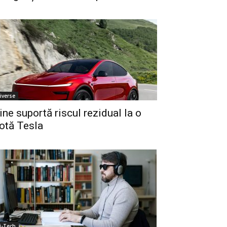
iverse
ine suportă riscul rezidual la o
lotă Tesla
i-Tech