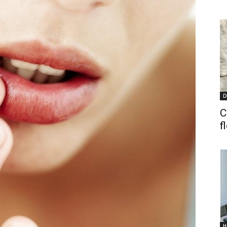
D
C
f
H