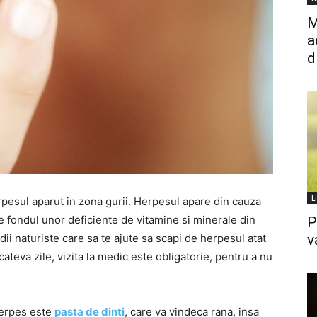
M
a
d
L
erpesul aparut in zona gurii. Herpesul apare din cauza
pe fondul unor deficiente de vitamine si minerale din
P
ii naturiste care sa te ajute sa scapi de herpesul atat
v
cateva zile, vizita la medic este obligatorie, pentru a nu
herpes este
pasta de dinti
, care va vindeca rana, insa