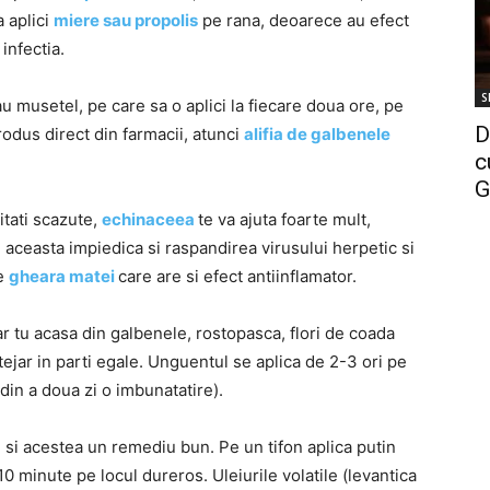
a aplici
miere sau propolis
pe rana, deoarece au efect
 infectia.
S
u musetel, pe care sa o aplici la fiecare doua ore, pe
D
produs direct din farmacii, atunci
alifia de galbenele
c
G
tati scazute,
echinaceea
te va ajuta foarte mult,
 aceasta impiedica si raspandirea virusului herpetic si
te
gheara matei
care are si efect antiinflamator.
iar tu acasa din galbenele, rostopasca, flori de coada
stejar in parti egale. Unguentul se aplica de 2-3 ori pe
din a doua zi o imbunatatire).
 fi si acestea un remediu bun. Pe un tifon aplica putin
0 minute pe locul dureros. Uleiurile volatile (levantica