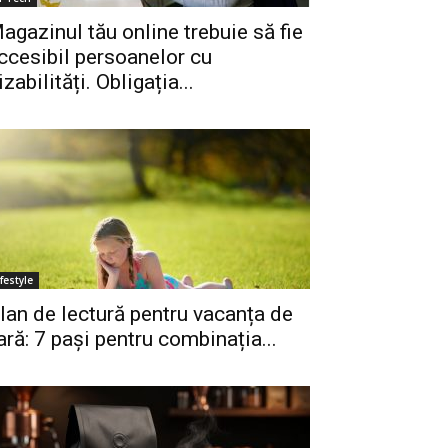
agazinul tău online trebuie să fie
ccesibil persoanelor cu
izabilități. Obligația...
ifestyle
lan de lectură pentru vacanța de
ară: 7 pași pentru combinația...