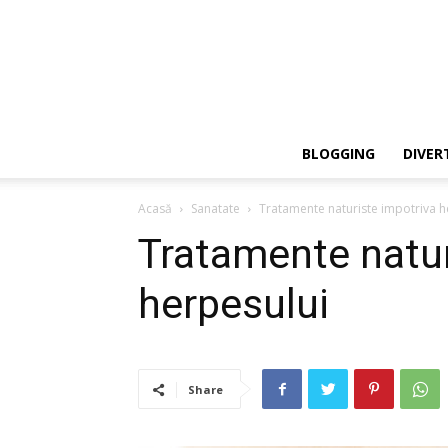
BLOGGING
DIVER
Acasă
Sanatate
Tratamente naturiste impotriva h
Tratamente natur
herpesului
Share