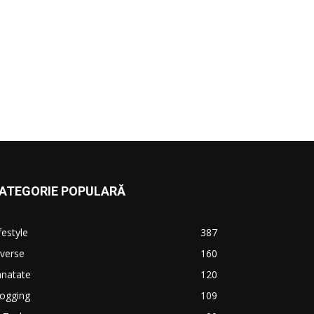
ATEGORIE POPULARĂ
festyle
387
verse
160
anatate
120
logging
109