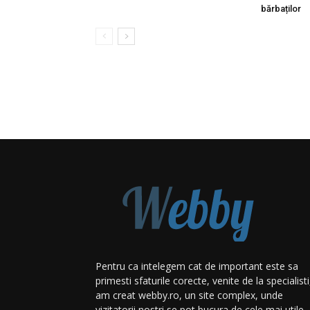
bărbaților
Pentru ca intelegem cat de important este sa
primesti sfaturile corecte, venite de la specialisti
am creat webby.ro, un site complex, unde
vizitatorii nostri se pot bucura de cele mai utile