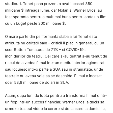
studiouri. Tenet pana prezent a avut incasari 350
milioane $ intreaga lume, dar Nolan si Warner Bros. au
fost speranta pentru o mult mai buna pentru arata un film
cu un buget peste 200 milioane $.
O mare parte din performanta slaba a lui Tenet este
atribuita nu calitatii sale – criticii ii plac in general, cu un
scor Rotten Tomatoes de 71% – ci COVID-19 si
inchiderilor de teatru. Cei care s-au teatrat s-au temut de
riscul de a vedea filmul intr-un mediu interior aglomerat,
sau locuiesc intr-o parte a SUA sau in strainatate, unde
teatrele nu aveau voie sa se deschida. Filmul a incasat
doar 53,8 milioane de dolari in SUA.
Acum, dupa luni de lupta pentru a transforma filmul dintr-
un flop intr-un succes financiar, Warner Bros. a decis sa
urmeze traseul video la cerere si de lansare la domiciliu,