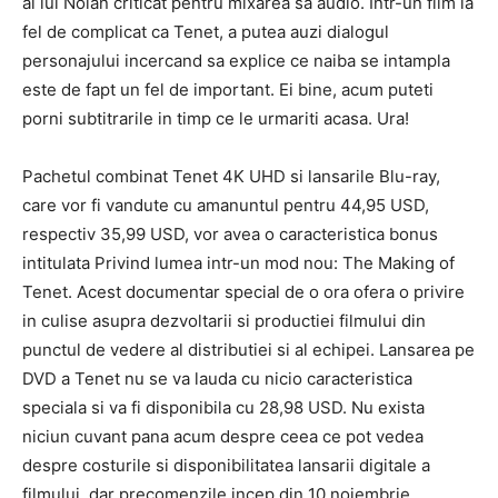
al lui Nolan criticat pentru mixarea sa audio. Intr-un film la
fel de complicat ca Tenet, a putea auzi dialogul
personajului incercand sa explice ce naiba se intampla
este de fapt un fel de important. Ei bine, acum puteti
porni subtitrarile in timp ce le urmariti acasa. Ura!
Pachetul combinat Tenet 4K UHD si lansarile Blu-ray,
care vor fi vandute cu amanuntul pentru 44,95 USD,
respectiv 35,99 USD, vor avea o caracteristica bonus
intitulata Privind lumea intr-un mod nou: The Making of
Tenet. Acest documentar special de o ora ofera o privire
in culise asupra dezvoltarii si productiei filmului din
punctul de vedere al distributiei si al echipei. Lansarea pe
DVD a Tenet nu se va lauda cu nicio caracteristica
speciala si va fi disponibila cu 28,98 USD. Nu exista
niciun cuvant pana acum despre ceea ce pot vedea
despre costurile si disponibilitatea lansarii digitale a
filmului, dar precomenzile incep din 10 noiembrie.