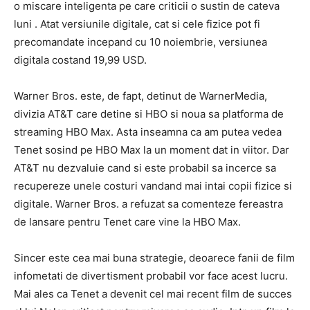
o miscare inteligenta pe care criticii o sustin de cateva
luni . Atat versiunile digitale, cat si cele fizice pot fi
precomandate incepand cu 10 noiembrie, versiunea
digitala costand 19,99 USD.
Warner Bros. este, de fapt, detinut de WarnerMedia,
divizia AT&T care detine si HBO si noua sa platforma de
streaming HBO Max. Asta inseamna ca am putea vedea
Tenet sosind pe HBO Max la un moment dat in viitor. Dar
AT&T nu dezvaluie cand si este probabil sa incerce sa
recupereze unele costuri vandand mai intai copii fizice si
digitale. Warner Bros. a refuzat sa comenteze fereastra
de lansare pentru Tenet care vine la HBO Max.
Sincer este cea mai buna strategie, deoarece fanii de film
infometati de divertisment probabil vor face acest lucru.
Mai ales ca Tenet a devenit cel mai recent film de succes