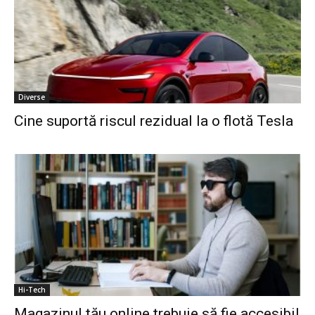
Diverse
Cine suportă riscul rezidual la o flotă Tesla
Hi-Tech
Magazinul tău online trebuie să fie accesibil