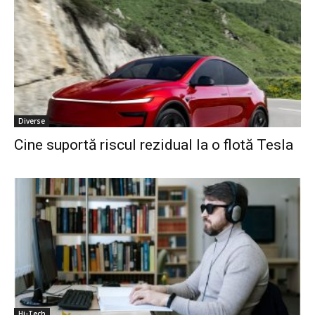
Diverse
Cine suportă riscul rezidual la o flotă Tesla
Hi-Tech