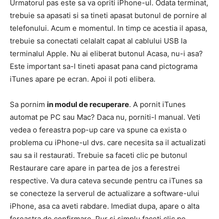
Urmatorul pas este sa va opriti iPhone-ul. Odata terminat,
trebuie sa apasati si sa tineti apasat butonul de pornire al
telefonului. Acum e momentul. In timp ce acestia il apasa,
trebuie sa conectati celalalt capat al cablului USB la
terminalul Apple. Nu ai eliberat butonul Acasa, nu-i asa?
Este important sa-l tineti apasat pana cand pictograma
iTunes apare pe ecran. Apoi il poti elibera.
Sa pornim
in modul de recuperare
. A pornit iTunes
automat pe PC sau Mac? Daca nu, porniti-l manual. Veti
vedea o fereastra pop-up care va spune ca exista o
problema cu iPhone-ul dvs. care necesita sa il actualizati
sau sa il restaurati. Trebuie sa faceti clic pe butonul
Restaurare care apare in partea de jos a ferestrei
respective. Va dura cateva secunde pentru ca iTunes sa
se conecteze la serverul de actualizare a software-ului
iPhone, asa ca aveti rabdare. Imediat dupa, apare o alta
fereastra de confirmare. Pur si simplu faceti clic pe