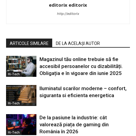
editorix editorix
http://editorix
ARTICOLE SIMILARE
DE LA ACELAȘI AUTOR
Magazinul tău online trebuie să fie
accesibil persoanelor cu dizabilități.
Obligația e în vigoare din iunie 2025
Hi-Tech
Iluminatul scarilor moderne – confort,
siguranta si eficienta energetica
Hi-Tech
De la pasiune la industrie: cât
valorează piața de gaming din
România în 2026
Hi-Tech