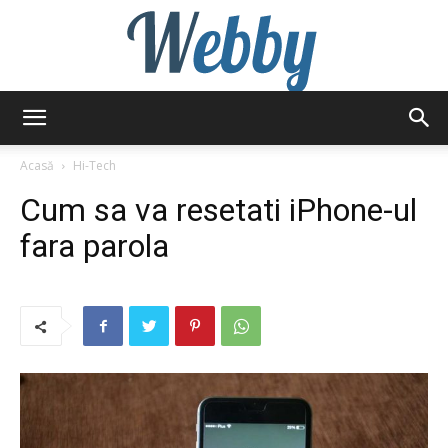
Webby
Acasă
Hi-Tech
Cum sa va resetati iPhone-ul
fara parola