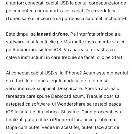
anterior: conectati cablul USB la portul corespunzator de
pe computer, dar numai la acel capat. Daca vedeti ca
iTunes sare si incearca sa porneasca automat, inchideti-l.
Este timpul sa
lansati dr.fone
. Pe interfata principala a
software-ului faceti clic pe Mai multe instrumente si aici
pe Recuperare sistem iOS. Va aparea o fereastra cu
cateva instructiuni in care trebuie sa faceti clic pe Start.
Ai conectat cablul USB si la iPhone? Acum este momentul
sa o faci. In dr.fone alegeti modelul de telefon si
versiunea iOS si apasati Descarcare. Apoi va aparea o
fereastra care spune Deblocati acum. Trebuie doar sa
asteptati ca software-ul Wondershare sa restabileasca
iOS la setarile din fabrica. Si asta e. Cand procesul este
finalizat, puteti utiliza iPhone-ul fara nicio problema.
Dupa cum puteti vedea in acest fel, puteti face atat de