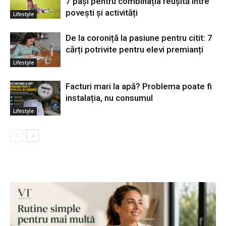
7 pași pentru combinația reușită între
povești și activități
Lifestyle
De la coroniță la pasiune pentru citit: 7
cărți potrivite pentru elevi premianți
Lifestyle
Facturi mari la apă? Problema poate fi
instalația, nu consumul
Lifestyle