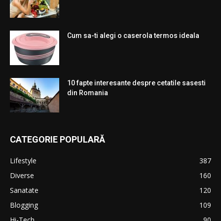
Cum sa-ti alegi o caserola termos ideala
10 fapte interesante despre cetatile sasesti
din Romania
CATEGORIE POPULARĂ
Lifestyle
387
Diverse
160
Sanatate
120
Blogging
109
Hi-Tech
90