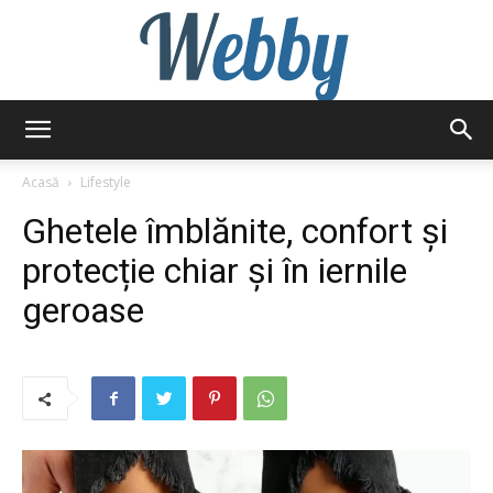
Webby
Acasă
Lifestyle
Ghetele îmblănite, confort și
protecție chiar și în iernile
geroase