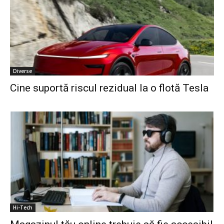
Diverse
Cine suportă riscul rezidual la o flotă Tesla
Hi-Tech