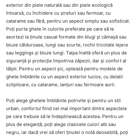
exterior din piele naturală sau din piele ecologică
întoarsă, cu închidere cu șireturi sau fermoar, cu
catarame sau fără, pentru un aspect simplu sau sofisticat.
Poți purta ghete în culorile preferate pe care să le
asortezi la ținute casual formate din blugi și cămașă sau
bluze călduroase, lungi sau scurte, rochii tricotate lejere
sau leggings și bluze lungi. Talpa înaltă oferă un plus de
siguranță și protecție împotriva zăpezii, dar și confort al
tălpii. Pentru un aspect șic, optează pentru modele de
ghete îmblănite cu un aspect exterior lucios, cu detalii
sclipitoare, cu catarame, lanțuri sau fermoare aurii.
Poți alege ghetele îmblănite potrivite și pentru un stil
urban, confortul fiind cel mai important dintre aspectele
pe care trebuie să le îndeplinească acestea. Pentru un
plus de eleganță, poți alege clasicele culori alb sau
negru, iar dacă vrei să oferi ținutei o notă deosebită, poți