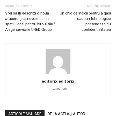
Articolul precedent
Articolul următor
Vrei să îți deschizi o nouă
Un ghid de indicii pentru a gasi
afacere și ai nevoie de un
cadouri tehnologice
spațiu legal pentru biroul tău?
prietenoase cu
Alege serviciile URED Group
confidentialitatea
editorix editorix
http://editorix
ARTICOLE SIMILARE
DE LA ACELAȘI AUTOR