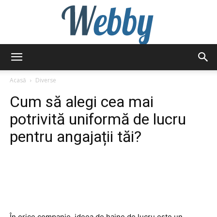
Webby
Acasă
Diverse
Cum să alegi cea mai
potrivită uniformă de lucru
pentru angajații tăi?
În orice companie, ideea de haine de lucru este un