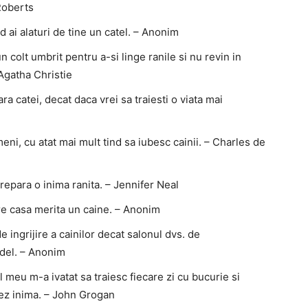
 Roberts
d ai alaturi de tine un catel. – Anonim
un colt umbrit pentru a-si linge ranile si nu revin in
 Agatha Christie
ara catei, decat daca vrei sa traiesti o viata mai
ni, cu atat mai mult tind sa iubesc cainii. – Charles de
 repara o inima ranita. – Jennifer Neal
are casa merita un caine. – Anonim
e ingrijire a cainilor decat salonul dvs. de
udel. – Anonim
 meu m-a ivatat sa traiesc fiecare zi cu bucurie si
mez inima. – John Grogan