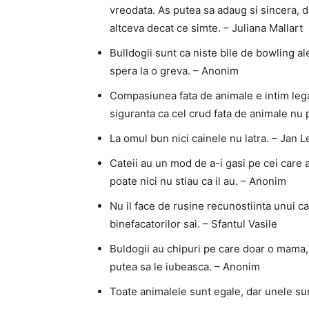
vreodata. As putea sa adaug si sincera, 
altceva decat ce simte. – Juliana Mallart
Bulldogii sunt ca niste bile de bowling al
spera la o greva. – Anonim
Compasiunea fata de animale e intim lega
siguranta ca cel crud fata de animale nu
La omul bun nici cainele nu latra. – Jan L
Cateii au un mod de a-i gasi pe cei care 
poate nici nu stiau ca il au. – Anonim
Nu il face de rusine recunostiinta unui 
binefacatorilor sai. – Sfantul Vasile
Buldogii au chipuri pe care doar o mama, ta
putea sa le iubeasca. – Anonim
Toate animalele sunt egale, dar unele su