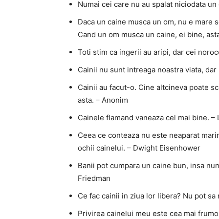
Numai cei care nu au spalat niciodata un 
Daca un caine musca un om, nu e mare sc
Cand un om musca un caine, ei bine, asta 
Toti stim ca ingerii au aripi, dar cei noro
Cainii nu sunt intreaga noastra viata, dar
Cainii au facut-o. Cine altcineva poate sc
asta. – Anonim
Cainele flamand vaneaza cel mai bine. –
Ceea ce conteaza nu este neaparat marimea
ochii cainelui. – Dwight Eisenhower
Banii pot cumpara un caine bun, insa num
Friedman
Ce fac cainii in ziua lor libera? Nu pot sa 
Privirea cainelui meu este cea mai frumo