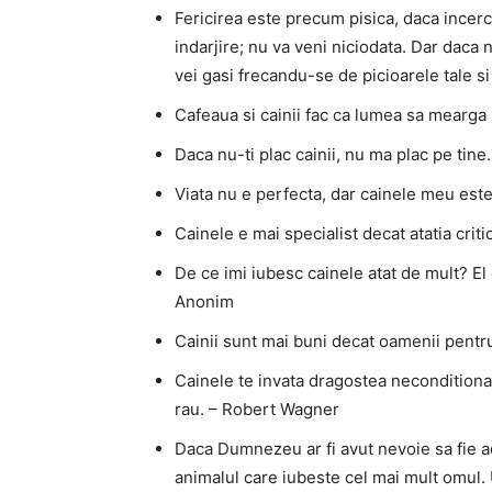
Fericirea este precum pisica, daca incerc
indarjire; nu va veni niciodata. Dar daca nu
vei gasi frecandu-se de picioarele tale si
Cafeaua si cainii fac ca lumea sa mearga
Daca nu-ti plac cainii, nu ma plac pe tine
Viata nu e perfecta, dar cainele meu est
Cainele e mai specialist decat atatia critic
De ce imi iubesc cainele atat de mult? El 
Anonim
Cainii sunt mai buni decat oamenii pentr
Cainele te invata dragostea neconditionata
rau. – Robert Wagner
Daca Dumnezeu ar fi avut nevoie sa fie ado
animalul care iubeste cel mai mult omul. 