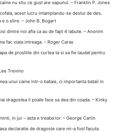
caine nu stiu ce gust are sapunul. – Franklin P. Jones
ofala, acest lucru intamplandu-se destul de des.
e o stire. – John B. Bogart
cosi dintre noi afla ca au de fapt 4 labute. – Anonim
 ne fac viata intreaga. – Roger Caras
apa de prostiile din curtea ta si sa fie laudat pentru
 Lee Trevino
 unui caine intr-o bataie, ci importanta bataii in
ai dragostea il poate face sa dea din coada. – Kinky
minti, in jur – asta e treaba lor. – George Carlin
asa declaratie de dragoste care mi-a fost facuta