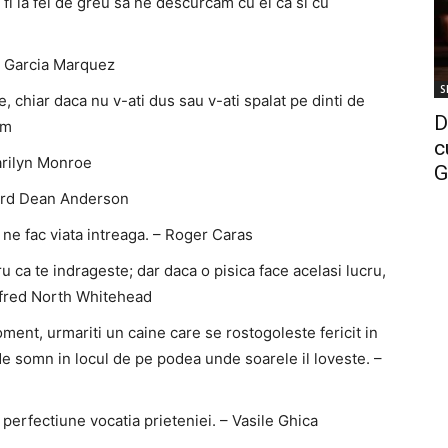
 fi la fel de greu sa ne descurcam cu ei ca si cu
el Garcia Marquez
S
, chiar daca nu v-ati dus sau v-ati spalat pe dinti de
D
im
c
arilyn Monroe
G
hard Dean Anderson
r ne fac viata intreaga. – Roger Caras
ru ca te indrageste; dar daca o pisica face acelasi lucru,
Alfred North Whitehead
moment, urmariti un caine care se rostogoleste fericit in
de somn in locul de pe podea unde soarele il loveste. –
 perfectiune vocatia prieteniei. – Vasile Ghica