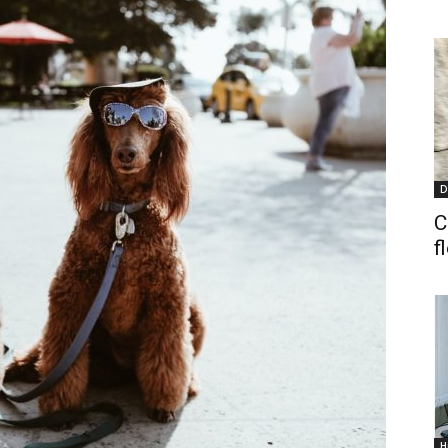
D
C
f
H