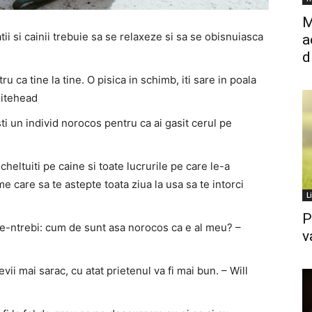
M
atii si cainii trebuie sa se relaxeze si sa se obisnuiasca
a
d
ru ca tine la tine. O pisica in schimb, iti sare in poala
hitehead
sti un individ norocos pentru ca ai gasit cerul pe
heltuiti pe caine si toate lucrurile pe care le-a
me care sa te astepte toata ziua la usa sa te intorci
L
P
a te-ntrebi: cum de sunt asa norocos ca e al meu? –
v
evii mai sarac, cu atat prietenul va fi mai bun. – Will