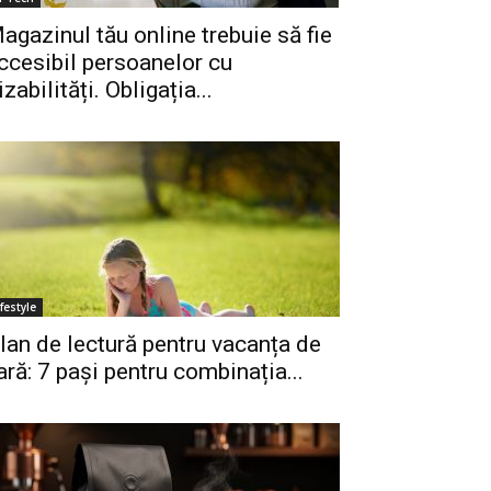
agazinul tău online trebuie să fie
ccesibil persoanelor cu
izabilități. Obligația...
ifestyle
lan de lectură pentru vacanța de
ară: 7 pași pentru combinația...