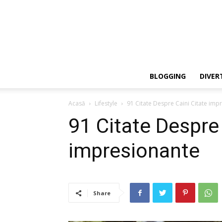
BLOGGING
DIVER
Acasă
Lifestyle
91 Citate Despre Caini Citate imp
91 Citate Despre 
impresionante
Share