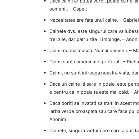
Daca cainii ar putea vorbi, poate ca ne-ar
oamenii. – Capek
Necesitatea are fata unui caine. – Gabri
Cainele dvs. este singurul care va iubeste
trei zile, dar patru zile il impinge. – Anon
Cainii nu ma musca. Numai oamenii. – M
Cainii sunt oamenii mei preferati. – Ric
Cainii, nu sunt intreaga noastra viata, da
Daca un caine iti sare in poala, este pent
e pentru ca in poala ta este mai cald. – 
Daca doriti sa invatati sa traiti in acest 
iarba verde proaspata sau care face pui 
Anonim
Cainele, singura vietuitoare care a dus la