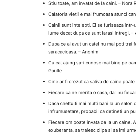
Stiu toate, am invatat de la caini. – Nora
Calatoria vietii e mai frumoasa atunci can
Cainii sunt intelepti. Ei se furiseaza intr-
lume decat dupa ce sunt iarasi intregi. –
Dupa ce ai avut un catel nu mai poti trai f
saracacioasa. – Anonim
Cu cat ajung sa-i cunosc mai bine pe oame
Gaulle
Cine ar fi crezut ca saliva de caine poate
Fiecare caine merita o casa, dar nu fiec
Daca cheltuiti mai multi bani la un salon d
infrumusetare, probabil ca detineti un p
Fiecare om poate invata de la un caine. Al
exuberanta, sa traiesc clipa si sa imi ur