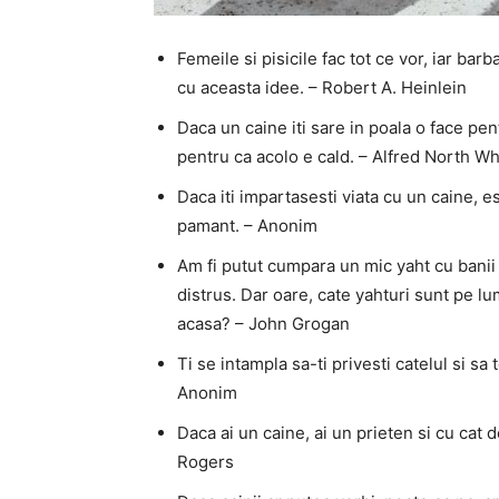
Femeile si pisicile fac tot ce vor, iar barb
cu aceasta idee. – Robert A. Heinlein
Daca un caine iti sare in poala o face pent
pentru ca acolo e cald. – Alfred North W
Daca iti impartasesti viata cu un caine, e
pamant. – Anonim
Am fi putut cumpara un mic yaht cu banii c
distrus. Dar oare, cate yahturi sunt pe lu
acasa? – John Grogan
Ti se intampla sa-ti privesti catelul si s
Anonim
Daca ai un caine, ai un prieten si cu cat d
Rogers