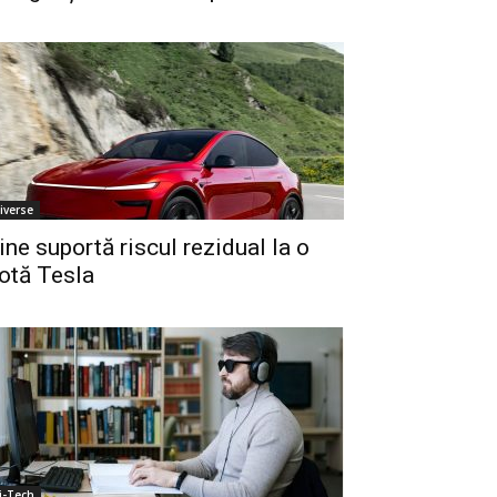
iverse
ine suportă riscul rezidual la o
lotă Tesla
i-Tech