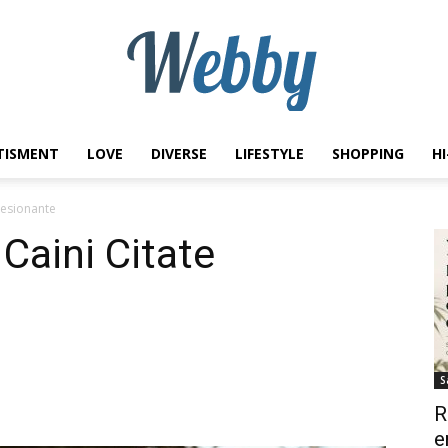
TISMENT
LOVE
DIVERSE
LIFESTYLE
SHOPPING
H
Webby
resionante
Caini Citate
S
R
e