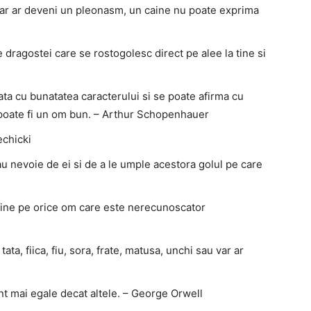
dar ar deveni un pleonasm, un caine nu poate exprima
e dragostei care se rostogolesc direct pe alee la tine si
ta cu bunatatea caracterului si se poate afirma cu
 poate fi un om bun. – Arthur Schopenhauer
echicki
au nevoie de ei si de a le umple acestora golul pe care
caine pe orice om care este nerecunoscator
ta, fiica, fiu, sora, frate, matusa, unchi sau var ar
nt mai egale decat altele. – George Orwell