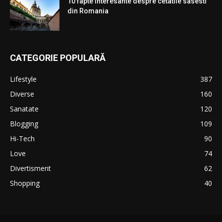
10 fapte interesante despre cetatile sasesti
din Romania
CATEGORIE POPULARĂ
Lifestyle
387
Diverse
160
Sanatate
120
Blogging
109
Hi-Tech
90
Love
74
Divertisment
62
Shopping
40