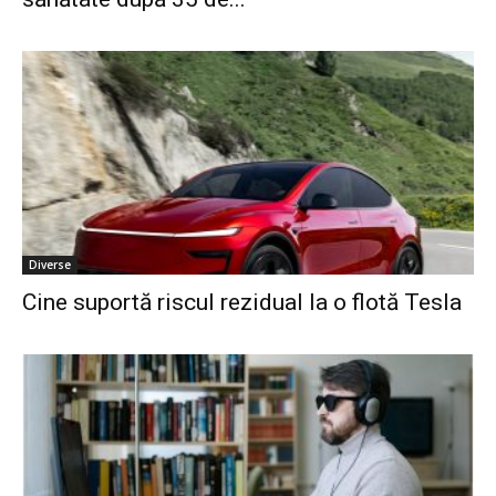
Diverse
Cine suportă riscul rezidual la o flotă Tesla