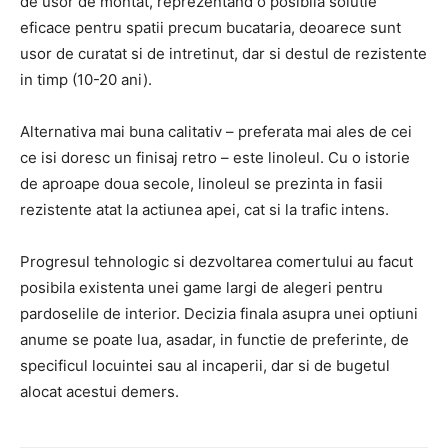
de usor de montat, reprezentand o posibila solutie
eficace pentru spatii precum bucataria, deoarece sunt
usor de curatat si de intretinut, dar si destul de rezistente
in timp (10-20 ani).
Alternativa mai buna calitativ – preferata mai ales de cei
ce isi doresc un finisaj retro – este linoleul. Cu o istorie
de aproape doua secole, linoleul se prezinta in fasii
rezistente atat la actiunea apei, cat si la trafic intens.
Progresul tehnologic si dezvoltarea comertului au facut
posibila existenta unei game largi de alegeri pentru
pardoselile de interior. Decizia finala asupra unei optiuni
anume se poate lua, asadar, in functie de preferinte, de
specificul locuintei sau al incaperii, dar si de bugetul
alocat acestui demers.