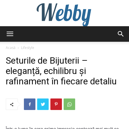
Webby
Acasă
Lifestyle
Seturile de Bijuterii –
eleganță, echilibru și
rafinament în fiecare detaliu
Într-o lume în care prima impresie contează mai mult ca