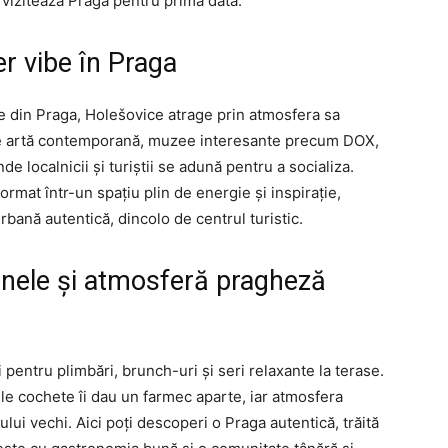
 vizitează Praga pentru prima dată.
er vibe în Praga
re din Praga, Holešovice atrage prin atmosfera sa
ii de artă contemporană, muzee interesante precum DOX,
de localnicii și turiștii se adună pentru a socializa.
ormat într-un spațiu plin de energie și inspirație,
bană autentică, dincolo de centrul turistic.
fenele și atmosferă pragheză
pentru plimbări, brunch-uri și seri relaxante la terase.
ele cochete îi dau un farmec aparte, iar atmosfera
rului vechi. Aici poți descoperi o Praga autentică, trăită