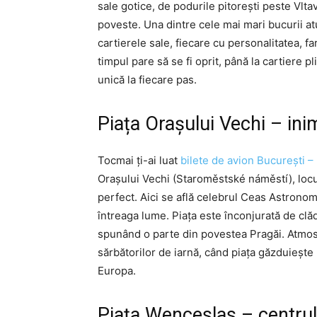
sale gotice, de podurile pitorești peste Vlta
poveste. Una dintre cele mai mari bucurii at
cartierele sale, fiecare cu personalitatea, fa
timpul pare să se fi oprit, până la cartiere pl
unică la fiecare pas.
Piața Orașului Vechi – ini
Tocmai ți-ai luat
bilete de avion București –
Orașului Vechi (Staroměstské náměstí), locu
perfect. Aici se află celebrul Ceas Astronom
întreaga lume. Piața este înconjurată de clădi
spunând o parte din povestea Pragăi. Atmos
sărbătorilor de iarnă, când piața găzduiește
Europa.
Piața Wenceslas – centrul