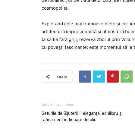
de localnici, unde viața de zi cu zi se împl
cosmopolită.
Explorând cele mai frumoase piețe și cartier
arhitectură impresionantă și atmosferă boem
ta să fie fără griji, rezervă zborul prin Vola
cu povești fascinante: este momentul să le tr
Share
Articolul precedent
Seturile de Bijuterii – eleganță, echilibru și
rafinament în fiecare detaliu