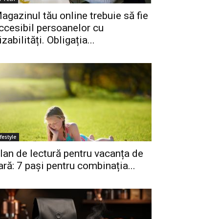
agazinul tău online trebuie să fie
ccesibil persoanelor cu
izabilități. Obligația...
ifestyle
lan de lectură pentru vacanța de
ară: 7 pași pentru combinația...