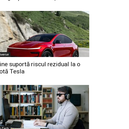
iverse
ine suportă riscul rezidual la o
lotă Tesla
i-Tech