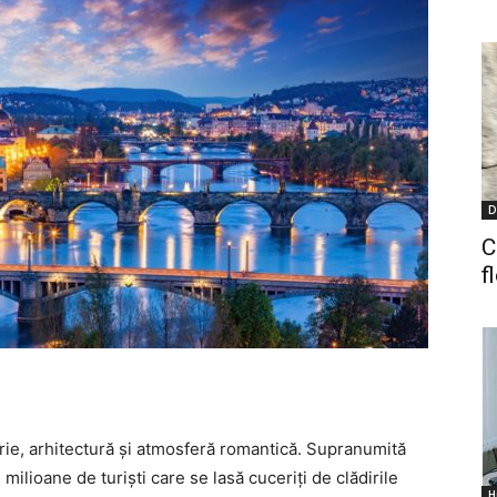
D
C
f
rie, arhitectură și atmosferă romantică. Supranumită
milioane de turiști care se lasă cuceriți de clădirile
H