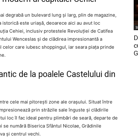
i degrabă un bulevard lung și larg, plin de magazine,
a istorică este uriașă, deoarece aici au avut loc
S
a Cehiei, inclusiv protestele Revoluției de Catifea
D
ântului Wenceslas și de clădirea impresionantă a
c
l celor care iubesc shoppingul, iar seara piața prinde
G
ne.
ntic de la poalele Castelului din
ntre cele mai pitorești zone ale orașului. Situat între
impresionează prin străzile sale înguste și clădirile
ui loc îl fac ideal pentru plimbări de seară, departe de
ului se numără Biserica Sfântul Nicolae, Grădinile
va și centrul vechi.