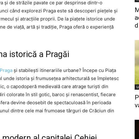
va și de străzile pavate ce par desprinse dintr-o
M
unci când explorezi Praga este să descoperi piețele și
a
rmecul și atracțiile proprii. De la piațete istorice unde
d
ine de viață, artă și tradiție, Praga oferă o experiență
ma istorică a Pragăi
 Praga
și stabilești itinerariile urbane? Începe cu Piața
l unde istoria și frumusețea arhitecturală se împletesc
ic, o capodoperă medievală care atrage turiști din
L
ri colorate în stil gotic, baroc și renascentist, fiecare
P
fera devine deosebit de spectaculoasă în perioada
v
 unul dintre cele mai frumoase târguri de Crăciun din
 modern al capitalei Cehiei