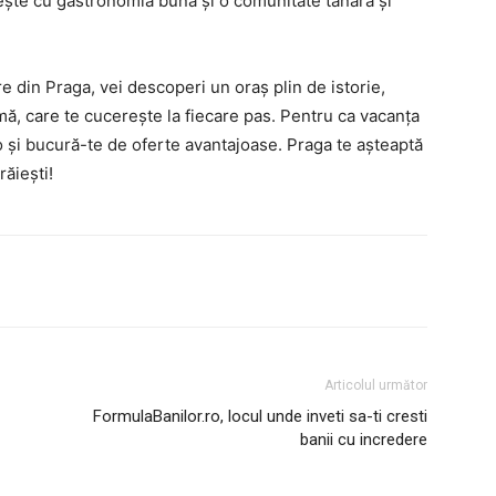
etește cu gastronomia bună și o comunitate tânără și
e din Praga, vei descoperi un oraș plin de istorie,
ă, care te cucerește la fiecare pas. Pentru ca vacanța
.ro și bucură-te de oferte avantajoase. Praga te așteaptă
ăiești!
Articolul următor
FormulaBanilor.ro, locul unde inveti sa-ti cresti
banii cu incredere