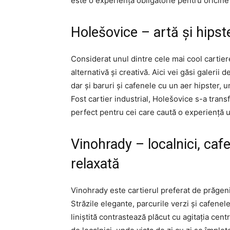
este o experiență obligatorie pentru oricine
Holešovice – artă și hipst
Considerat unul dintre cele mai cool cartie
alternativă și creativă. Aici vei găsi galer
dar și baruri și cafenele cu un aer hipster, un
Fost cartier industrial, Holešovice s-a transf
perfect pentru cei care caută o experiență ur
Vinohrady – localnici, ca
relaxată
Vinohrady este cartierul preferat de prăgeni 
Străzile elegante, parcurile verzi și cafenel
liniștită contrastează plăcut cu agitația cent