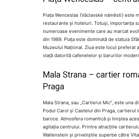
Piața Wenceslas (Václavské náměstí) este ma
restaurante și hoteluri. Totuși, importanța s
numeroase evenimente care au marcat evoluți
din 1989. Piața este dominată de statuia Sf
Muzeului Național. Ziua este locul preferat a
viață datorită cafenelelor și barurilor moder
Mala Strana – cartier roma
Praga
Mala Strana, sau „Cartierul Mic”, este una di
Podul Carol și Castelul din Praga, cartierul 
baroce. Atmosfera romantică și liniștea acest
agitația centrului. Printre atracțiile cartier
Wallenstein și priveliștile superbe către Vlta