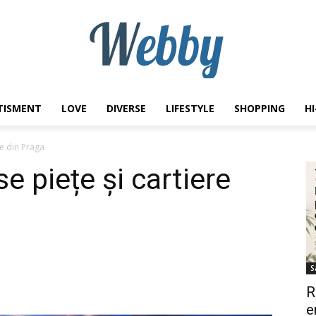
TISMENT
LOVE
DIVERSE
LIFESTYLE
SHOPPING
H
Webby
re din Praga
 piețe și cartiere
S
R
e