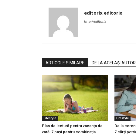
editorix editorix
http://editorix
ARTICOLE SIMILARE
DE LA ACELAȘI AUTOR
Lifestyle
Lifestyle
Plan de lectură pentru vacanța de
De la coroni
vară: 7 pași pentru combinația
7 cărți potri