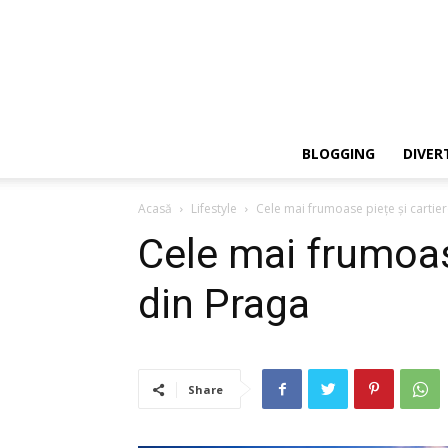
BLOGGING
DIVER
Acasă
Lifestyle
Cele mai frumoase piețe și cartie
Cele mai frumoase
din Praga
Share