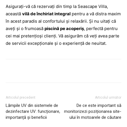
Asigurați-vă că rezervați din timp la Seascape Villa,
această
vilă de închiriat integral
pentru a vă distra maxim
în acest paradis al confortului și relaxării. Și nu uitați că
aveți și o frumoasă
piscină pe acoperiș
, perfectă pentru
cei mai pretențioși clienți. Vă asigurăm că veți avea parte
de servicii excepționale și o experiență de neuitat.
Articolul precedent
Articolul următor
Lămpile UV din sistemele de
De ce este important să
dezinfectare UV: funcționare,
monitorizezi poziționarea site-
importanță și beneficii
ului în motoarele de căutare