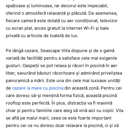
spațioase și luminoase, iar decorul este impecabil,
oferind o atmosferă relaxantă și plăcută. De asemenea,
fiecare cameră este dotată cu aer condiționat, televizor
cu ecran plat, acces gratuit la internet Wi-Fi și baie
privată cu articole de toaletă de lux.
Pe lângă cazare, Seascape Villa dispune și de o gamă
variată de facilități pentru a satisface cele mai exigente
gusturi. Oaspeții se pot relaxa și răcori în piscină în aer
liber, savurând băuturi răcoritoare și admirând priveliștea
panoramică a mării. Este una din cele mai luxoase unități
de
cazare la mare cu piscina
din această zonă. Pentru cei
care doresc să-și mențină forma fizică, această piscină
rooftop este perfectă. În plus, distracția va fi maximă
chiar și pentru familiile care aleg să vină aici cu copiii. Vila
se află pe malul marii, ceea ce este foarte important
pentru cei ce nu doresc doar relaxare la piscină, ci și să