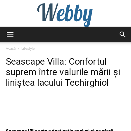
Webby
Acasă
Lifestyle
Seascape Villa: Confortul
suprem între valurile mării și
liniștea lacului Techirghiol
Seascape Villa este o destinație exclusivă ce oferă