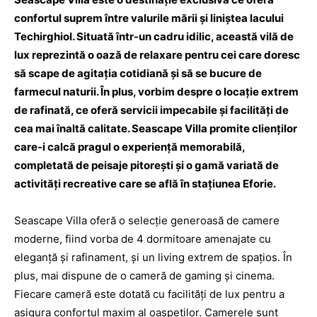
confortul suprem între valurile mării și liniștea lacului
Techirghiol. Situată într-un cadru idilic, această vilă de
lux reprezintă o oază de relaxare pentru cei care doresc
să scape de agitația cotidiană și să se bucure de
farmecul naturii. În plus, vorbim despre o locație extrem
de rafinată, ce oferă servicii impecabile și facilități de
cea mai înaltă calitate. Seascape Villa promite clienților
care-i calcă pragul o experiență memorabilă,
completată de peisaje pitorești și o gamă variată de
activități recreative care se află în stațiunea Eforie.
Seascape Villa oferă o selecție generoasă de camere
moderne, fiind vorba de 4 dormitoare amenajate cu
eleganță și rafinament, și un living extrem de spațios. În
plus, mai dispune de o cameră de gaming și cinema.
Fiecare cameră este dotată cu facilități de lux pentru a
asigura confortul maxim al oaspeților. Camerele sunt