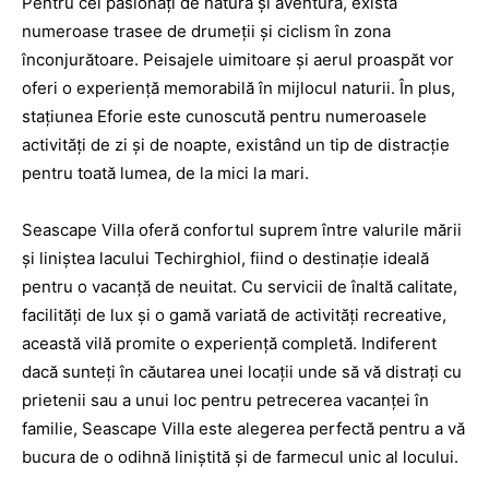
Pentru cei pasionați de natură și aventură, există
numeroase trasee de drumeții și ciclism în zona
înconjurătoare. Peisajele uimitoare și aerul proaspăt vor
oferi o experiență memorabilă în mijlocul naturii. În plus,
stațiunea Eforie este cunoscută pentru numeroasele
activități de zi și de noapte, existând un tip de distracție
pentru toată lumea, de la mici la mari.
Seascape Villa oferă confortul suprem între valurile mării
și liniștea lacului Techirghiol, fiind o destinație ideală
pentru o vacanță de neuitat. Cu servicii de înaltă calitate,
facilități de lux și o gamă variată de activități recreative,
această vilă promite o experiență completă. Indiferent
dacă sunteți în căutarea unei locații unde să vă distrați cu
prietenii sau a unui loc pentru petrecerea vacanței în
familie, Seascape Villa este alegerea perfectă pentru a vă
bucura de o odihnă liniștită și de farmecul unic al locului.