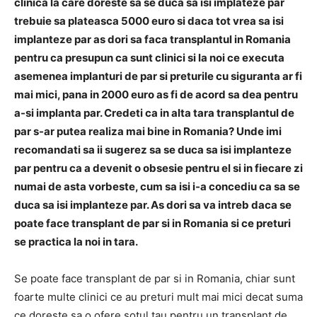
clinica la care doreste sa se duca sa isi implateze par
trebuie sa plateasca 5000 euro si daca tot vrea sa isi
implanteze par as dori sa faca transplantul in Romania
pentru ca presupun ca sunt clinici si la noi ce executa
asemenea implanturi de par si preturile cu siguranta ar fi
mai mici, pana in 2000 euro as fi de acord sa dea pentru
a-si implanta par. Credeti ca in alta tara transplantul de
par s-ar putea realiza mai bine in Romania? Unde imi
recomandati sa ii sugerez sa se duca sa isi implanteze
par pentru ca a devenit o obsesie pentru el si in fiecare zi
numai de asta vorbeste, cum sa isi i-a concediu ca sa se
duca sa isi implanteze par. As dori sa va intreb daca se
poate face transplant de par si in Romania si ce preturi
se practica la noi in tara.
Se poate face transplant de par si in Romania, chiar sunt
foarte multe clinici ce au preturi mult mai mici decat suma
ce doreste sa o ofere sotul tau pentru un transplant de