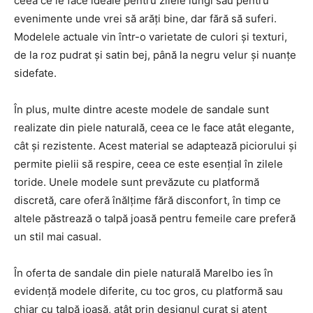
ceea ce le face ideale pentru zilele lungi sau pentru
evenimente unde vrei să arăți bine, dar fără să suferi.
Modelele actuale vin într-o varietate de culori și texturi,
de la roz pudrat și satin bej, până la negru velur și nuanțe
sidefate.
În plus, multe dintre aceste modele de sandale sunt
realizate din piele naturală, ceea ce le face atât elegante,
cât și rezistente. Acest material se adaptează piciorului și
permite pielii să respire, ceea ce este esențial în zilele
toride. Unele modele sunt prevăzute cu platformă
discretă, care oferă înălțime fără disconfort, în timp ce
altele păstrează o talpă joasă pentru femeile care preferă
un stil mai casual.
În oferta de sandale din piele naturală Marelbo ies în
evidență modele diferite, cu toc gros, cu platformă sau
chiar cu talpă joasă, atât prin designul curat și atent