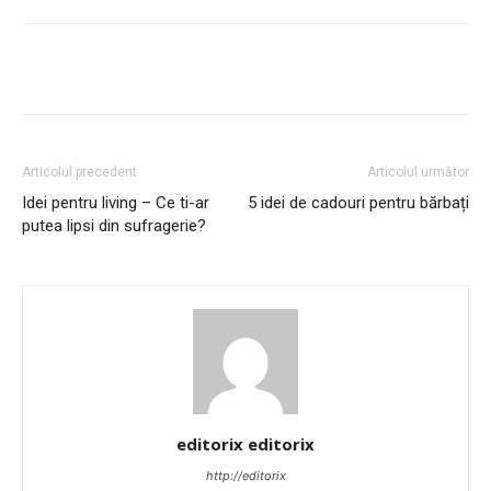
Articolul precedent
Articolul următor
Idei pentru living – Ce ti-ar
5 idei de cadouri pentru bărbați
putea lipsi din sufragerie?
editorix editorix
http://editorix