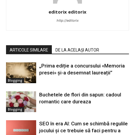
editorix editorix
http://editorix
ARTICOLE SIMILARE
DE LA ACELAȘI AUTOR
„Prima ediție a concursului «Memoria
presei» și-a desemnat laureații”
Blogging
Buchetele de flori din sapun: cadoul
romantic care dureaza
Blogging
SEO în era AI: Cum se schimbă regulile
jocului și ce trebuie să faci pentru a