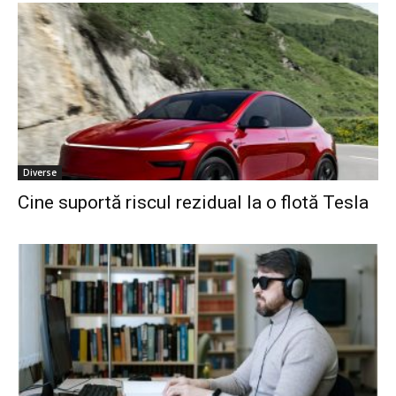
Diverse
Cine suportă riscul rezidual la o flotă Tesla