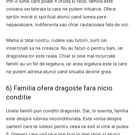
Intr-o lume care poate fi cruda si rece, familia este
coloana vertebrala la care ne putem intoarce.
Ofera
sprijin moral si spiritual atunci cand lumea pare
nepasatoare, indiferenta sau chiar rautacioasa fata de noi.
Mama si tatal nostru, rudele sau tutorii, sunt cei
insarcinati sa ne creasca.
Nu au facut-o pentru bani, iar
dragostea lor este reala. Chiar si cele mai incurcate
familii au un fel de legatura, iar acea legatura este la care
ne putem adresa atunci cand situatia devine grea.
6) Familia ofera dragoste fara nicio
conditie
Unele familii pun conditii dragostei.
Dar, in esenta, familia
este despre iubirea neconditionata.
Este vorba despre
oameni care te iubesc pentru ceea ce esti si cine ai putea
fi. Oameni care vad ce e mai bun in tine chiar si atunci