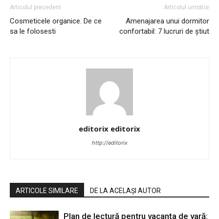
Articolul precedent
Articolul următor
Cosmeticele organice. De ce
Amenajarea unui dormitor
sa le folosesti
confortabil: 7 lucruri de știut
editorix editorix
http://editorix
ARTICOLE SIMILARE
DE LA ACELAȘI AUTOR
Plan de lectură pentru vacanța de vară: