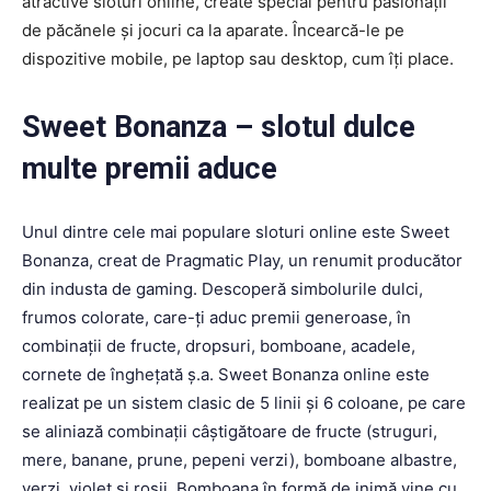
atractive sloturi online, create special pentru pasionații
de păcănele și jocuri ca la aparate. Încearcă-le pe
dispozitive mobile, pe laptop sau desktop, cum îți place.
Sweet Bonanza – slotul dulce
multe premii aduce
Unul dintre cele mai populare sloturi online este Sweet
Bonanza, creat de Pragmatic Play, un renumit producător
din industa de gaming. Descoperă simbolurile dulci,
frumos colorate, care-ți aduc premii generoase, în
combinații de fructe, dropsuri, bomboane, acadele,
cornete de înghețată ș.a. Sweet Bonanza online este
realizat pe un sistem clasic de 5 linii și 6 coloane, pe care
se aliniază combinații câștigătoare de fructe (struguri,
mere, banane, prune, pepeni verzi), bomboane albastre,
verzi, violet și roșii. Bomboana în formă de inimă vine cu