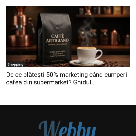
Shopping
De ce plătești 50% marketing când cumperi
cafea din supermarket? Ghidul...