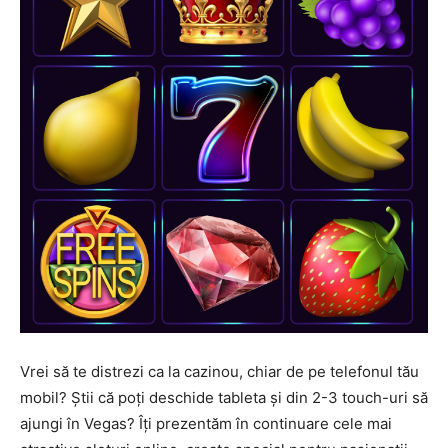
Vrei să te distrezi ca la cazinou, chiar de pe telefonul tău
mobil? Știi că poți deschide tableta și din 2-3 touch-uri să
ajungi în Vegas? Îți prezentăm în continuare cele mai