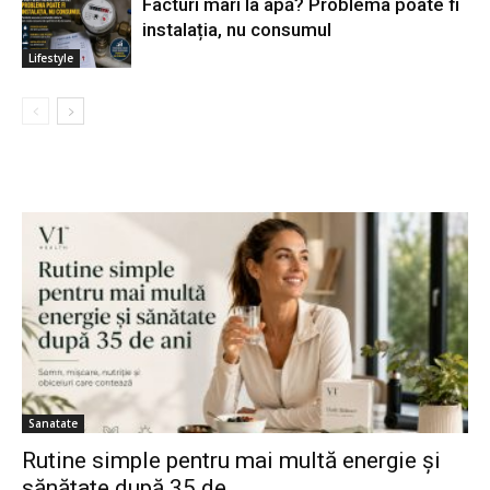
Facturi mari la apă? Problema poate fi
instalația, nu consumul
Lifestyle
Sanatate
Rutine simple pentru mai multă energie și
sănătate după 35 de...