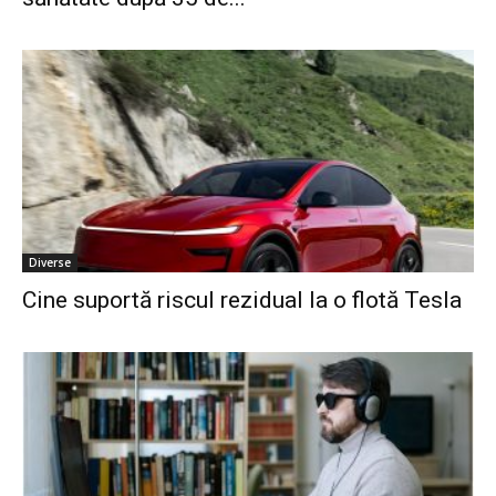
Diverse
Cine suportă riscul rezidual la o flotă Tesla