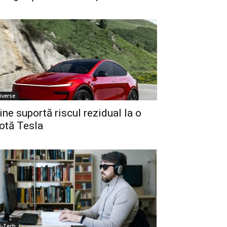
iverse
ine suportă riscul rezidual la o
lotă Tesla
i-Tech