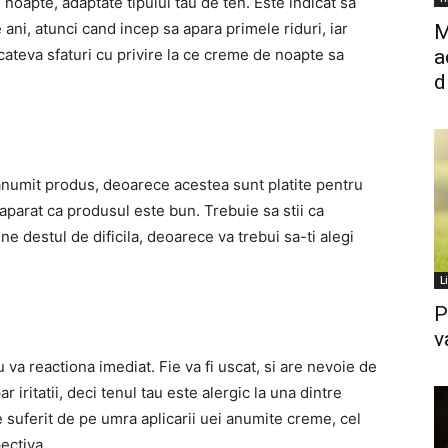
noapte, adaptate tipului tau de ten. Este indicat sa
ani, atunci cand incep sa apara primele riduri, iar
M
m cateva sfaturi cu privire la ce creme de noapte sa
a
d
anumit produs, deoarece acestea sunt platite pentru
parat ca produsul este bun. Trebuie sa stii ca
 destul de dificila, deoarece va trebui sa-ti alegi
L
P
v
 va reactiona imediat. Fie va fi uscat, si are nevoie de
r iritatii, deci tenul tau este alergic la una dintre
suferit de pe umra aplicarii uei anumite creme, cel
ectiva.