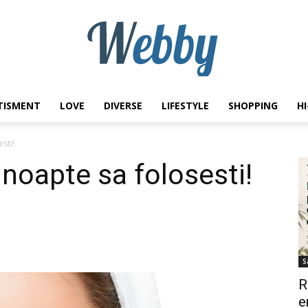
TISMENT
LOVE
DIVERSE
LIFESTYLE
SHOPPING
H
Webby
sti!
 noapte sa folosesti!
S
R
e