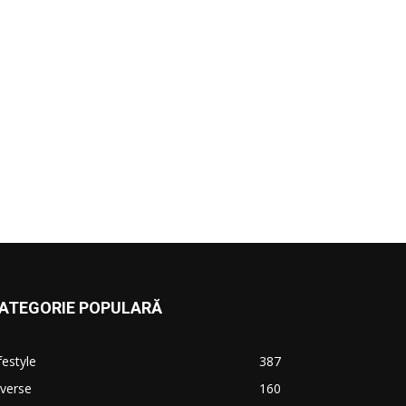
ATEGORIE POPULARĂ
festyle
387
verse
160