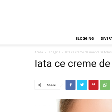
BLOGGING
DIVER
Acasă
Blogging
Iata ce creme de noapte sa folose
Iata ce creme de
Share