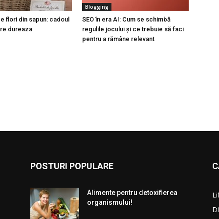
Blogging
 flori din sapun: cadoul
SEO în era AI: Cum se schimbă
are dureaza
regulile jocului și ce trebuie să faci
pentru a rămâne relevant
POSTURI POPULARE
C
Alimente pentru detoxifierea
Li
organismului!
Di