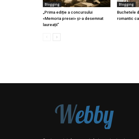
Blogging
Blogging
„Prima ediție a concursului
Buchetele de
«Memoria presei» și-a desemnat
romantic c
laureații”