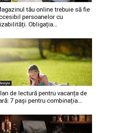
agazinul tău online trebuie să fie
ccesibil persoanelor cu
izabilități. Obligația...
ifestyle
lan de lectură pentru vacanța de
ară: 7 pași pentru combinația...