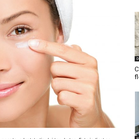
D
C
f
H