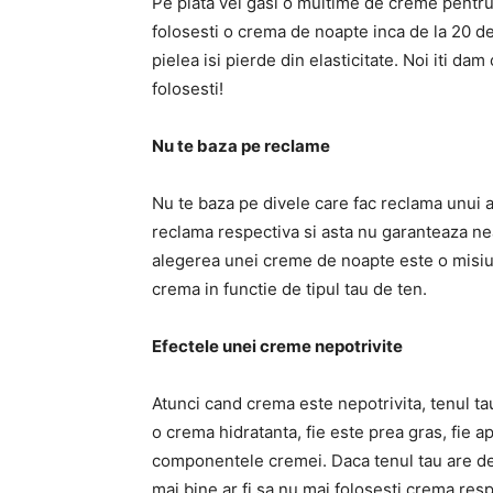
Pe piata vei gasi o multime de creme pentru 
folosesti o crema de noapte inca de la 20 de 
pielea isi pierde din elasticitate. Noi iti da
folosesti!
Nu te baza pe reclame
Nu te baza pe divele care fac reclama unui 
reclama respectiva si asta nu garanteaza nea
alegerea unei creme de noapte este o misiune
crema in functie de tipul tau de ten.
Efectele unei creme nepotrivite
Atunci cand crema este nepotrivita, tenul tau
o crema hidratanta, fie este prea gras, fie apa
componentele cremei. Daca tenul tau are de 
mai bine ar fi sa nu mai folosesti crema resp