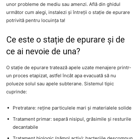
unor probleme de mediu sau amenzi. Află din ghidul
următor cum alegi, instalezi și întreții o stație de epurare
potrivită pentru locuința ta!
Ce este o stație de epurare și de
ce ai nevoie de una?
O stație de epurare tratează apele uzate menajere printr-
un proces etapizat, astfel încât apa evacuată să nu
polueze solul sau apele subterane. Sistemul tipic
cuprinde:
Pretratare: reține particulele mari și materialele solide
Tratament primar: separă nisipul, grăsimile și resturile
decantabile
Tratament biologic (nămol activ): bacteriile descompun