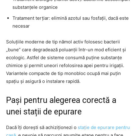
substanțele organice
Tratament terțiar: elimină azotul sau fosfații, dacă este
necesar
Soluțiile moderne de tip nămol activ folosesc bacterii
„bune” care degradează poluanții într-un mod eficient și
ecologic. Astfel de sisteme consumă puține substanțe
chimice și permit uneori refolosirea apei pentru irigații.
Variantele compacte de tip monobloc ocupă mai puțin
spațiu și asigură o instalare rapidă.
Pași pentru alegerea corectă a
unei stații de epurare
Dacă îți dorești să achiziționezi o
stație de epurare pentru
casă
, e nevoie să parcurgi anumite etape pentru a face