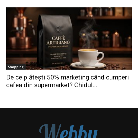
Shopping
De ce plătești 50% marketing când cumperi
cafea din supermarket? Ghidul...