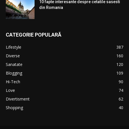
10 fapte interesante despre cetatile sasesti
din Romania
CATEGORIE POPULARĂ
Lifestyle
387
Diverse
160
Sanatate
120
Blogging
109
Hi-Tech
90
Love
74
Divertisment
62
Shopping
40