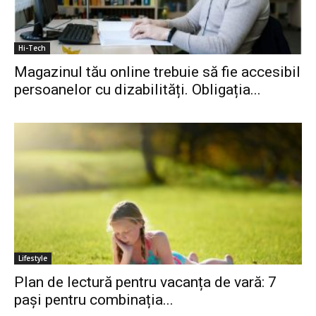
Hi-Tech
Magazinul tău online trebuie să fie accesibil
persoanelor cu dizabilități. Obligația...
Lifestyle
Plan de lectură pentru vacanța de vară: 7
pași pentru combinația...