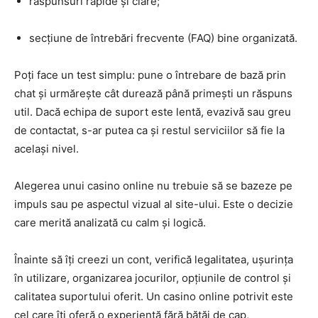
răspunsuri rapide și clare;
secțiune de întrebări frecvente (FAQ) bine organizată.
Poți face un test simplu: pune o întrebare de bază prin
chat și urmărește cât durează până primești un răspuns
util. Dacă echipa de suport este lentă, evazivă sau greu
de contactat, s-ar putea ca și restul serviciilor să fie la
același nivel.
Alegerea unui casino online nu trebuie să se bazeze pe
impuls sau pe aspectul vizual al site-ului. Este o decizie
care merită analizată cu calm și logică.
Înainte să îți creezi un cont, verifică legalitatea, ușurința
în utilizare, organizarea jocurilor, opțiunile de control și
calitatea suportului oferit. Un casino online potrivit este
cel care îți oferă o experiență fără bătăi de cap,