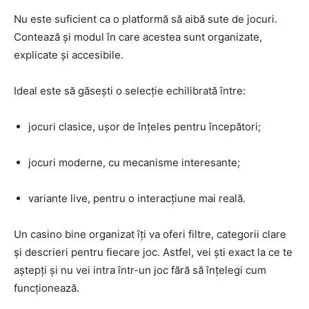
Nu este suficient ca o platformă să aibă sute de jocuri.
Contează și modul în care acestea sunt organizate,
explicate și accesibile.
Ideal este să găsești o selecție echilibrată între:
jocuri clasice, ușor de înțeles pentru începători;
jocuri moderne, cu mecanisme interesante;
variante live, pentru o interacțiune mai reală.
Un casino bine organizat îți va oferi filtre, categorii clare
și descrieri pentru fiecare joc. Astfel, vei ști exact la ce te
aștepți și nu vei intra într-un joc fără să înțelegi cum
funcționează.