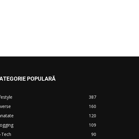
ATEGORIE POPULARĂ
festyle
387
verse
160
anatate
120
logging
109
i-Tech
90