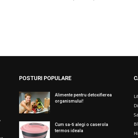
POSTURI POPULARE
C
Alimente pentru detoxifierea
Li
organismului!
Di
S
,
B
Cum sa-ti alegi o caserola
termos ideala
H