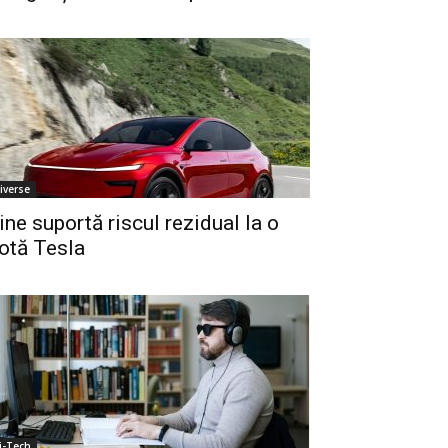
iverse
ine suportă riscul rezidual la o
lotă Tesla
i-Tech