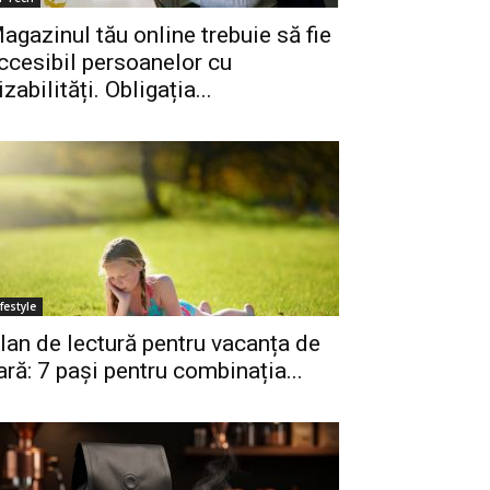
agazinul tău online trebuie să fie
ccesibil persoanelor cu
izabilități. Obligația...
ifestyle
lan de lectură pentru vacanța de
ară: 7 pași pentru combinația...