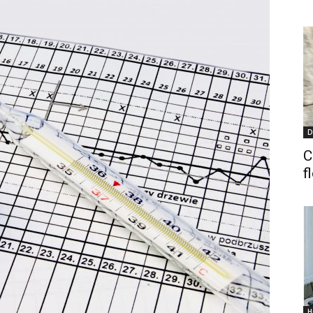
D
C
f
H