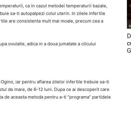
peraturii, ca in cazul metodei temperaturii bazale,
ie sa-ti autopalpezi colul uterin. In zilele infertile
fertile are consistenta mult mai moale, precum cea a
S
D
c
upa ovulatie, adica in a doua jumatate a cilcului
G
no, iar pentru aflarea zilelor infertile trebuie sa-ti
stul de mare, de 6-12 luni. Dupa ce ai descoperit care
 ajuta de aceasta metoda pentru a-ti “programa” partidele