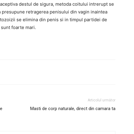
eptiva destul de sigura, metoda coitului intrerupt se
 presupune retragerea penisului din vagin inaintea
zoizii se elimina din penis si in timpul partidei de
 sunt foarte mari.
Articolul următor
de
Masti de corp naturale, direct din camara ta