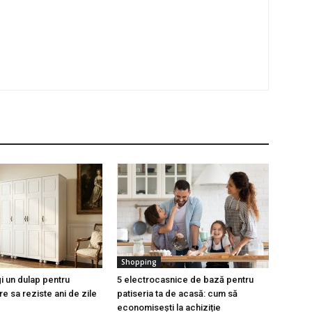
Shopping
i un dulap pentru
5 electrocasnice de bază pentru
e sa reziste ani de zile
patiseria ta de acasă: cum să
economisești la achiziție