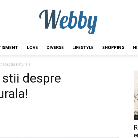
TISMENT
LOVE
DIVERSE
LIFESTYLE
SHOPPING
H
Webby
traceptia naturala!
 stii despre
rala!
S
R
e