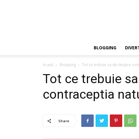
BLOGGING
DIVER
Acasă
Shopping
Tot ce trebuie sa stii despre con
Tot ce trebuie sa
contraceptia natu
Share