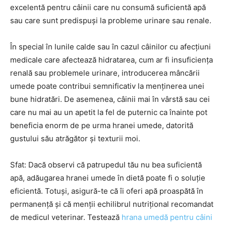
excelentă pentru câinii care nu consumă suficientă apă
sau care sunt predispuși la probleme urinare sau renale.
În special în lunile calde sau în cazul câinilor cu afecțiuni
medicale care afectează hidratarea, cum ar fi insuficiența
renală sau problemele urinare, introducerea mâncării
umede poate contribui semnificativ la menținerea unei
bune hidratări. De asemenea, câinii mai în vârstă sau cei
care nu mai au un apetit la fel de puternic ca înainte pot
beneficia enorm de pe urma hranei umede, datorită
gustului său atrăgător și texturii moi.
Sfat: Dacă observi că patrupedul tău nu bea suficientă
apă, adăugarea hranei umede în dietă poate fi o soluție
eficientă. Totuși, asigură-te că îi oferi apă proaspătă în
permanență și că menții echilibrul nutrițional recomandat
de medicul veterinar. Testează
hrana umedă pentru câini