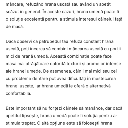
mâncare, refuzând hrana uscată sau având un apetit
scăzut în general. În aceste cazuri, hrana umedă poate fi
o soluție excelentă pentru a stimula interesul câinelui față
de masă.
Dacă observi că patrupedul tău refuză constant hrana
uscată, poți încerca să combini mâncarea uscată cu porții
mici de hrană umedă. Această combinație poate face
masa mai atrăgătoare datorită texturii și aromelor intense
ale hranei umede. De asemenea, câinii mai mici sau cei
cu probleme dentare pot avea dificultăți în mestecarea
hranei uscate, iar hrana umedă le oferă o alternativă
confortabilă.
Este important să nu forțezi câinele să mănânce, dar dacă
apetitul lipsește, hrana umedă poate fi soluția pentru a-l
stimula treptat. O altă opțiune este să folosești hrana