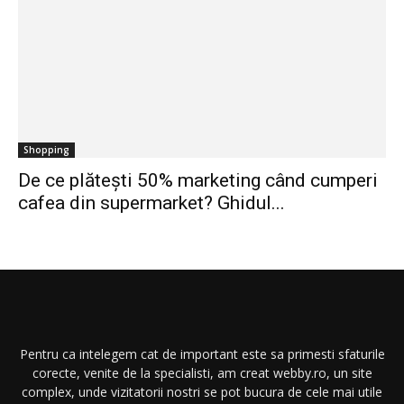
Shopping
De ce plătești 50% marketing când cumperi
cafea din supermarket? Ghidul...
Pentru ca intelegem cat de important este sa primesti sfaturile
corecte, venite de la specialisti, am creat webby.ro, un site
complex, unde vizitatorii nostri se pot bucura de cele mai utile