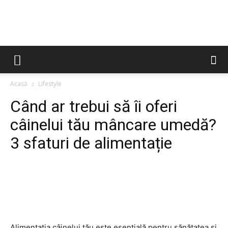
Webby
Acasă
Lifestyle
Când ar trebui să îi oferi
câinelui tău mâncare umedă?
3 sfaturi de alimentație
Alimentația câinelui tău este esențială pentru sănătatea și