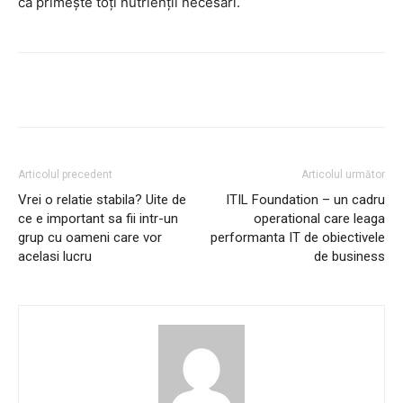
că primește toți nutrienții necesari.
Articolul precedent
Articolul următor
Vrei o relatie stabila? Uite de
ITIL Foundation – un cadru
ce e important sa fii intr-un
operational care leaga
grup cu oameni care vor
performanta IT de obiectivele
acelasi lucru
de business