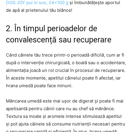
DOG JOY pui in sos, 24×100 g
și îmbunătățește aportul
de apă al prietenului tău blănos!
2. În timpul perioadelor de
convalescență sau recuperare
Când câinele tău trece printr-o perioadă dificilă, cum ar fi
după o intervenție chirurgicală, o boală sau o accidentare,
alimentația joacă un rol crucial în procesul de recuperare.
În aceste momente, apetitul câinelui poate fi afectat, iar
hrana umedă poate face minuni.
Mâncarea umedă este mai ușor de digerat și poate fi mai
apetisantă pentru câinii care nu au chef să mănânce.
Textura sa moale și aromele intense stimulează apetitul
și pot ajuta câinele să consume nutrienții necesari pentru
o recuperare rapidă și eficientă. În plus, hrana umedă