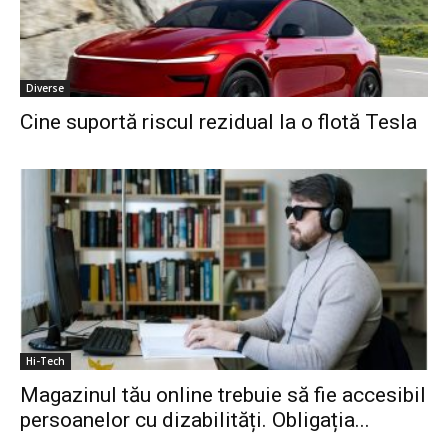
Diverse
Cine suportă riscul rezidual la o flotă Tesla
Hi-Tech
Magazinul tău online trebuie să fie accesibil
persoanelor cu dizabilități. Obligația...