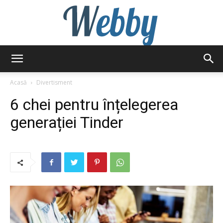
Webby
Acasă
Divertisment
6 chei pentru înțelegerea
generației Tinder