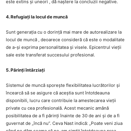
este extins și uneori , dă naștere la concluzii negative.
4. Refugiați la locul de muncă
Sunt generația cu o dorință mai mare de autorealizare la
locul de muncă , deoarece consideră că este o modalitate
de a-și exprima personalitatea și visele. Epicentrul vieții
sale este transferat succesului profesional.
5. Părinți întârziați
Sistemul de muncă sporește flexibilitatea lucrătorilor și
încearcă să se asigure că aceștia sunt întotdeauna
disponibili, lucru care contribuie la amestecarea vieții
private cu cea profesională. Acest mecanic amână
posibilitatea de a fi părinți înainte de 30 de ani și de a fi
guvernat de „încă nu”. Ceva Nast indică: „Poate veni ziua
când ne dăm seama că ne-am simțit întotdeauna prea