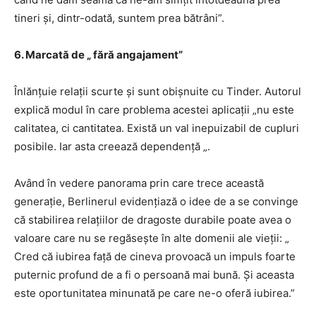
tineri și, dintr-odată, suntem prea bătrâni”.
6. Marcată de „ fără angajament”
Înlănțuie relații scurte și sunt obișnuite cu Tinder. Autorul
explică modul în care problema acestei aplicații „nu este
calitatea, ci cantitatea. Există un val inepuizabil de cupluri
posibile. Iar asta creează dependență „.
Având în vedere panorama prin care trece această
generație, Berlinerul evidențiază o idee de a se convinge
că stabilirea relațiilor de dragoste durabile poate avea o
valoare care nu se regăsește în alte domenii ale vieții: „
Cred că iubirea față de cineva provoacă un impuls foarte
puternic profund de a fi o persoană mai bună. Și aceasta
este oportunitatea minunată pe care ne-o oferă iubirea.”