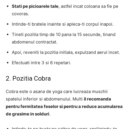
Stati pe picioarele tale
, astfel incat coloana sa fie pe
covoras.
Intinde-ti bratele inainte si apleca-ti corpul inapoi.
Tineti pozitia timp de 10 pana la 15 secunde, tinand
abdomenul contractat.
Apoi, reveniti la pozitia initiala, expulzand aerul incet.
Efectuati intre 3 si 6 repetari.
2. Pozitia Cobra
Cobra este o
asana
de yoga care lucreaza muschii
spatelui inferior si abdomenului. Multi
il recomanda
pentru fermitatea feselor si pentru a reduce acumularea
de grasime in solduri
.
Intinde-te pe burta pe saltea de yoga, sprijinindu-te