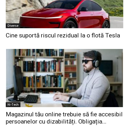
Diverse
Cine suportă riscul rezidual la o flotă Tesla
Hi-Tech
Magazinul tău online trebuie să fie accesibil
persoanelor cu dizabilități. Obligația...