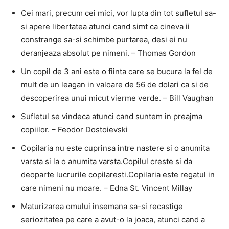
Cei mari, precum cei mici, vor lupta din tot sufletul sa-
si apere libertatea atunci cand simt ca cineva ii
constrange sa-si schimbe purtarea, desi ei nu
deranjeaza absolut pe nimeni. – Thomas Gordon
Un copil de 3 ani este o fiinta care se bucura la fel de
mult de un leagan in valoare de 56 de dolari ca si de
descoperirea unui micut vierme verde. – Bill Vaughan
Sufletul se vindeca atunci cand suntem in preajma
copiilor. – Feodor Dostoievski
Copilaria nu este cuprinsa intre nastere si o anumita
varsta si la o anumita varsta.Copilul creste si da
deoparte lucrurile copilaresti.Copilaria este regatul in
care nimeni nu moare. – Edna St. Vincent Millay
Maturizarea omului insemana sa-si recastige
seriozitatea pe care a avut-o la joaca, atunci cand a