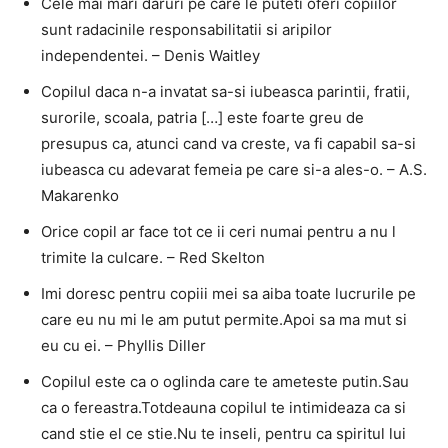
Cele mai mari daruri pe care le puteti oferi copiilor
sunt radacinile responsabilitatii si aripilor
independentei. – Denis Waitley
Copilul daca n-a invatat sa-si iubeasca parintii, fratii,
surorile, scoala, patria […] este foarte greu de
presupus ca, atunci cand va creste, va fi capabil sa-si
iubeasca cu adevarat femeia pe care si-a ales-o. – A.S.
Makarenko
Orice copil ar face tot ce ii ceri numai pentru a nu l
trimite la culcare. – Red Skelton
Imi doresc pentru copiii mei sa aiba toate lucrurile pe
care eu nu mi le am putut permite.Apoi sa ma mut si
eu cu ei. – Phyllis Diller
Copilul este ca o oglinda care te ameteste putin.Sau
ca o fereastra.Totdeauna copilul te intimideaza ca si
cand stie el ce stie.Nu te inseli, pentru ca spiritul lui