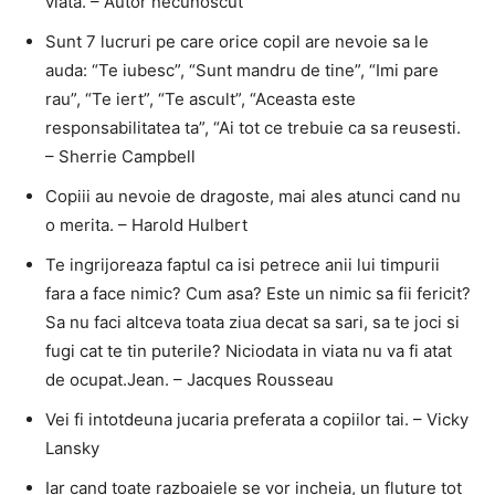
viata. – Autor necunoscut
Sunt 7 lucruri pe care orice copil are nevoie sa le
auda: “Te iubesc”, “Sunt mandru de tine”, “Imi pare
rau”, “Te iert”, “Te ascult”, “Aceasta este
responsabilitatea ta”, “Ai tot ce trebuie ca sa reusesti.
– Sherrie Campbell
Copiii au nevoie de dragoste, mai ales atunci cand nu
o merita. – Harold Hulbert
Te ingrijoreaza faptul ca isi petrece anii lui timpurii
fara a face nimic? Cum asa? Este un nimic sa fii fericit?
Sa nu faci altceva toata ziua decat sa sari, sa te joci si
fugi cat te tin puterile? Niciodata in viata nu va fi atat
de ocupat.Jean. – Jacques Rousseau
Vei fi intotdeuna jucaria preferata a copiilor tai. – Vicky
Lansky
Iar cand toate razboaiele se vor incheia, un fluture tot