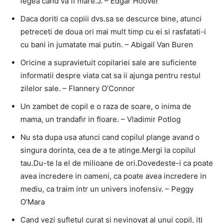
legea cand va fi mare.J. – Edgar Hoover
Daca doriti ca copiii dvs.sa se descurce bine, atunci
petreceti de doua ori mai mult timp cu ei si rasfatati-i
cu bani in jumatate mai putin. – Abigail Van Buren
Oricine a supravietuit copilariei sale are suficiente
informatii despre viata cat sa ii ajunga pentru restul
zilelor sale. – Flannery O’Connor
Un zambet de copil e o raza de soare, o inima de
mama, un trandafir in floare. – Vladimir Potlog
Nu sta dupa usa atunci cand copilul plange avand o
singura dorinta, cea de a te atinge.Mergi la copilul
tau.Du-te la el de milioane de ori.Dovedeste-i ca poate
avea incredere in oameni, ca poate avea incredere in
mediu, ca traim intr un univers inofensiv. – Peggy
O’Mara
Cand vezi sufletul curat si nevinovat al unui copil, iti