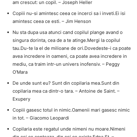
am crescut: un copil. – Joseph Heller
Copiii nu-si amintesc ceea ce incerci sa i inveti.Ei isi
amintesc ceea ce esti. – Jim Henson
Nu sta dupa usa atunci cand copilul plange avand o
singura dorinta, cea de a te atinge.Mergi la copilul
tau.Du-te la el de milioane de ori.Dovedeste-i ca poate
avea incredere in oameni, ca poate avea incredere in
mediu, ca traim intr-un univers inofensiv. – Peggy
O’Mara
De unde sunt eu? Sunt din copilaria mea.Sunt din
copilaria mea ca dintr-o tara. – Antoine de Saint. –
Exupery
Copiii gasesc totul in nimic.Oamenii mari gasesc nimic
in tot. – Giacomo Leopardi
Copilaria este regatul unde nimeni nu moare.Nimeni
din cei ce conteaza, din cei ce exista.Edna St. –