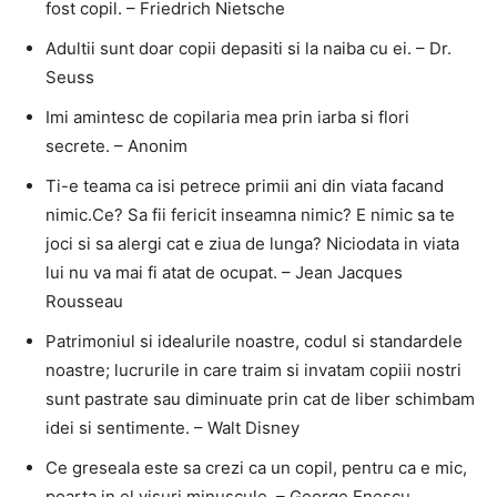
fost copil. – Friedrich Nietsche
Adultii sunt doar copii depasiti si la naiba cu ei. – Dr.
Seuss
Imi amintesc de copilaria mea prin iarba si flori
secrete. – Anonim
Ti-e teama ca isi petrece primii ani din viata facand
nimic.Ce? Sa fii fericit inseamna nimic? E nimic sa te
joci si sa alergi cat e ziua de lunga? Niciodata in viata
lui nu va mai fi atat de ocupat. – Jean Jacques
Rousseau
Patrimoniul si idealurile noastre, codul si standardele
noastre; lucrurile in care traim si invatam copiii nostri
sunt pastrate sau diminuate prin cat de liber schimbam
idei si sentimente. – Walt Disney
Ce greseala este sa crezi ca un copil, pentru ca e mic,
poarta in el visuri minuscule. – George Enescu