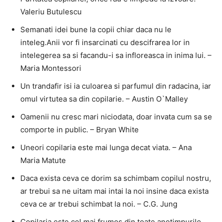
Valeriu Butulescu
Semanati idei bune la copii chiar daca nu le
inteleg.Anii vor fi insarcinati cu descifrarea lor in
intelegerea sa si facandu-i sa infloreasca in inima lui. –
Maria Montessori
Un trandafir isi ia culoarea si parfumul din radacina, iar
omul virtutea sa din copilarie. – Austin O`Malley
Oamenii nu cresc mari niciodata, doar invata cum sa se
comporte in public. – Bryan White
Uneori copilaria este mai lunga decat viata. – Ana
Maria Matute
Daca exista ceva ce dorim sa schimbam copilul nostru,
ar trebui sa ne uitam mai intai la noi insine daca exista
ceva ce ar trebui schimbat la noi. – C.G. Jung
Copilaria este cel mai frumos din toate anotimpurile