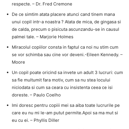
respecte. – Dr. Fred Cremone
De ce simtim atata placere atunci cand tinem mana
unui copil intr-a noastra ? Atata de mica, de gingasa si
de calda, precum o pisicuta ascunzandu-se in causul
palmei tale. – Marjorie Holmes
Miracolul copiilor consta in faptul ca noi nu stim cum
se vor schimba sau cine vor deveni.-Eileen Kennedy. –
Moore
Un copil poate oricind sa invete un adult 3 lucruri: cum
sa fie multumit fara motiv, cum sa nu stea locului
niciodata si cum sa ceara cu insistenta ceea ce isi
doreste. – Paulo Coelho
Imi doresc pentru copiii mei sa aiba toate lucrurile pe
care eu nu mi le-am putut permite.Apoi sa ma mut si
eu cu ei. – Phyllis Diller