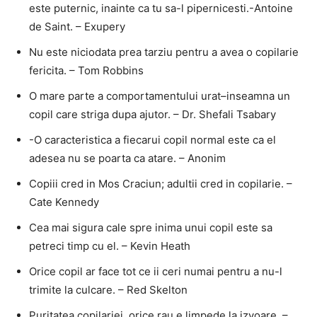
este puternic, inainte ca tu sa-l pipernicesti.-Antoine
de Saint. – Exupery
Nu este niciodata prea tarziu pentru a avea o copilarie
fericita. – Tom Robbins
O mare parte a comportamentului urat–inseamna un
copil care striga dupa ajutor. – Dr. Shefali Tsabary
-O caracteristica a fiecarui copil normal este ca el
adesea nu se poarta ca atare. – Anonim
Copiii cred in Mos Craciun; adultii cred in copilarie. –
Cate Kennedy
Cea mai sigura cale spre inima unui copil este sa
petreci timp cu el. – Kevin Heath
Orice copil ar face tot ce ii ceri numai pentru a nu-l
trimite la culcare. – Red Skelton
Puritatea copilariei, orice rau e limpede la izvoare. –