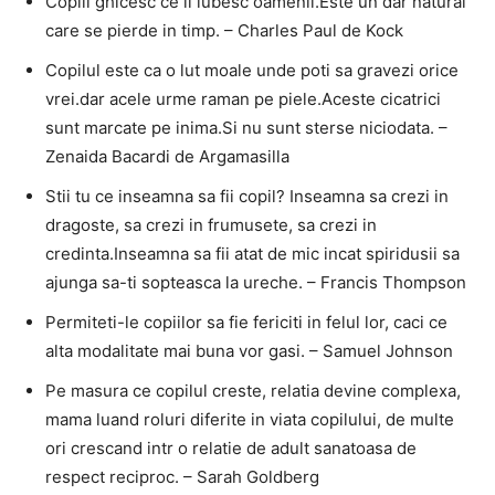
Copiii ghicesc ce ii iubesc oamenii.Este un dar natural
care se pierde in timp. – Charles Paul de Kock
Copilul este ca o lut moale unde poti sa gravezi orice
vrei.dar acele urme raman pe piele.Aceste cicatrici
sunt marcate pe inima.Si nu sunt sterse niciodata. –
Zenaida Bacardi de Argamasilla
Stii tu ce inseamna sa fii copil? Inseamna sa crezi in
dragoste, sa crezi in frumusete, sa crezi in
credinta.Inseamna sa fii atat de mic incat spiridusii sa
ajunga sa-ti sopteasca la ureche. – Francis Thompson
Permiteti-le copiilor sa fie fericiti in felul lor, caci ce
alta modalitate mai buna vor gasi. – Samuel Johnson
Pe masura ce copilul creste, relatia devine complexa,
mama luand roluri diferite in viata copilului, de multe
ori crescand intr o relatie de adult sanatoasa de
respect reciproc. – Sarah Goldberg